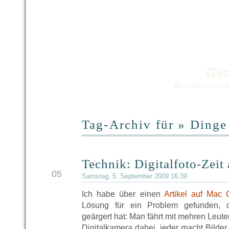
Ged
Meine Gedanken. 
Tag-Archiv für » Dinge
Technik: Digitalfoto-Zeit
SEP
05
Samstag, 5. September 2009 16:39
Ich habe über einen
Artikel auf Mac
Lösung für ein Problem gefunden, 
geärgert hat: Man fährt mit mehren Leuten
Digitalkamera dabei, jeder macht Bilde