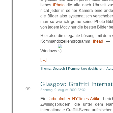
liebes
iPhoto
die alle nach Uhrzeit z
nicht jeder in seiner Kamera eine andere
die Bilder also systematisch verschob
man so wie ich gerne seine Photo-Bibl
von jedem Motiv nur die besten Bilder beh
Hier also die elegante Lösung, mit dem
Kommandozeilenprogramm
jhead
— fü
Windows
[…]
Thema:
Deutsch
|
Kommentare deaktiviert
|
Aut
Glasgow: Graffiti Internat
AUG
09
Sonntag, 9. August 2009 22:32
Ein
farbenfroher NYTimes-Artikel
berich
Zwillingsbrüdern, die unter dem Na
internationale Graffiti-Szene aufmischen.