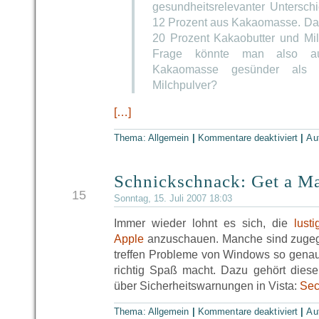
gesundheitsrelevanter Untersch
12 Prozent aus Kakaomasse. Daf
20 Prozent Kakaobutter und Milc
Frage könnte man also auf
Kakaomasse gesünder als 
Milchpulver?
[…]
Thema: Allgemein
|
Kommentare deaktiviert
|
Au
Schnickschnack: Get a M
JUL
15
Sonntag, 15. Juli 2007 18:03
Immer wieder lohnt es sich, die
lust
Apple
anzuschauen. Manche sind zugeg
treffen Probleme von Windows so genau
richtig Spaß macht. Dazu gehört dieser
über Sicherheitswarnungen in Vista:
Sec
Thema: Allgemein
|
Kommentare deaktiviert
|
Au