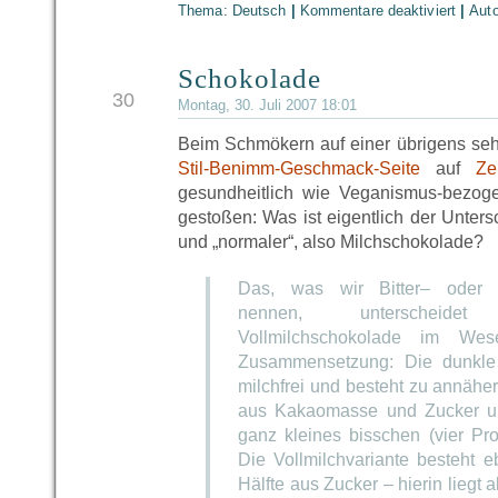
Thema:
Deutsch
|
Kommentare deaktiviert
|
Aut
Schokolade
JUL
30
Montag, 30. Juli 2007 18:01
Beim Schmökern auf einer übrigens sehr
Stil-Benimm-Geschmack-Seite
auf
Ze
gesundheitlich wie Veganismus-bezog
gestoßen: Was ist eigentlich der Untersc
und „normaler“, also Milchschokolade?
Das, was wir Bitter– oder 
nennen, unterscheid
Vollmilchschokolade im Wes
Zusammensetzung: Die dunkle 
milchfrei und besteht zu annähe
aus Kakaomasse und Zucker un
ganz kleines bisschen (vier Pro
Die Vollmilchvariante besteht e
Hälfte aus Zucker – hierin liegt 