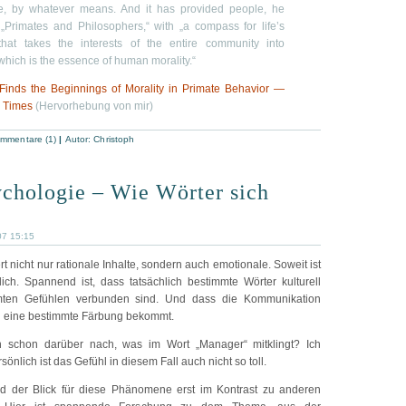
e, by whatever means. And it has provided people, he
 „Primates and Philosophers,“ with „a compass for life’s
that takes the interests of the entire community into
which is the essence of human morality.“
 Finds the Beginnings of Morality in Primate Behavior —
 Times
(Hervorhebung von mir)
mmentare (1)
|
Autor:
Christoph
chologie – Wie Wörter sich
07 15:15
rt nicht nur rationale Inhalte, sondern auch emotionale. Soweit ist
lich. Spannend ist, dass tatsächlich bestimmte Wörter kulturell
mmten Gefühlen verbunden sind. Und dass die Kommunikation
l eine bestimmte Färbung bekommt.
 schon darüber nach, was im Wort „Manager“ mitklingt? Ich
sönlich ist das Gefühl in diesem Fall auch nicht so toll.
rd der Blick für diese Phänomene erst im Kontrast zu anderen