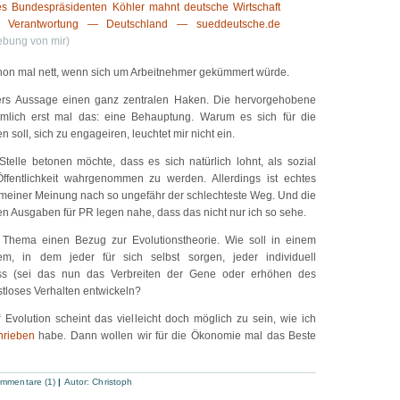
es Bundespräsidenten Köhler mahnt deutsche Wirtschaft
 Verantwortung — Deutschland — sueddeutsche.de
ebung von mir)
hon mal nett, wenn sich um Arbeitnehmer gekümmert würde.
ers Aussage einen ganz zentralen Haken. Die hervorgehobene
mlich erst mal das: eine Behauptung. Warum es sich für die
soll, sich zu engageiren, leuchtet mir nicht ein.
telle betonen möchte, dass es sich natürlich lohnt, als sozial
Öffentlichkeit wahrgenommen zu werden. Allerdings ist echtes
meiner Meinung nach so ungefähr der schlechteste Weg. Und die
Ausgaben für PR legen nahe, dass das nicht nur ich so sehe.
 Thema einen Bezug zur Evolutionstheorie. Wie soll in einem
m, in dem jeder für sich selbst sorgen, jeder individuell
 (sei das nun das Verbreiten der Gene oder erhöhen des
stloses Verhalten entwickeln?
“ Evolution scheint das vielleicht doch möglich zu sein, wie ich
hrieben
habe. Dann wollen wir für die Ökonomie mal das Beste
mmentare (1)
|
Autor:
Christoph