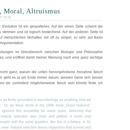
, Moral, Altruismus
07 15:23
r Evolution ist ein gespaltenes. Auf der einen Seite scheint die
 stimmen und ist logisch bestechend. Auf der anderen Seite ist
f menschliches Verhalten mir oft zu simpel, zu sehr auf Basis
-Argumentation.
eckungen im Grenzbereich zwischen Biologie und Philosophie
mes, und eröffnet damit meiner Meinung nach eine ganz wichtige
 nicht ganz, warum die unten hervorgehobene Annahme falsch
ßlich geht es ja am Ende immer darum, wessen Gene sich besser
ass sie zumindest möglicherweise falsch sein könnte finde ich
 is as firmly grounded in neurobiology as anything else we
e,“ Dr. de Waal wrote in his 1996 book „Good Natured.“
s ignored this possibility for many years,
believing that
natural selection was cruel and pitiless it could only
eople with the same qualities. But this is a fallacy
, in Dr.
 view. Natural selection favors organisms that survive and