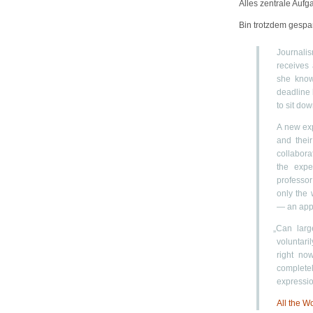
Alles zentrale Aufg
Bin trotzdem gespa
Journali
receives
she know
deadline 
to sit dow
A new exp
and thei
collabor
the expe
professor
only the 
— an appr
„
Can larg
voluntari
right no
completel
expressi
All the W