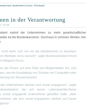
mmentare deaktiviert
|
Autor:
Christoph
en in der Verantwortung
07 15:39
ident mahnt die Unternehmen zu mehr gesellschaftlicher
selbe tut die Bundeskanzlerin. Durchaus in schönen Worten, hier
r:
ht nicht mehr, sich nur um die Arbeitnehmer zu kümmern
m Werkstor ist es wurscht“, sagte Bundespräsident Horst
em Magazin Focus.
es die Firmen auf eine Fülle von Möglichkeiten hin, sich
igen, wie die Ausstattung von Schulen mit Computern oder
vierung von Klassenräumen.
nde Unternehmen können sich sozial engagieren“, sagte
despräsident, der auf seiner Lateinamerika-Reise
e sozial engagierte Unternehmer getroffen hatte. „
Aber
rnehmen, die sich sozial engagieren, bleiben auf Dauer
lgreich
.“