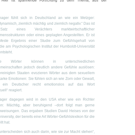
h. Hier ist spannende Forschung zu dem Thema, aus der
ager fühlt sich in Deutschland an wie ein Metzger:
dynamisch, ziemlich mächtig und ziemlich negativ.“ Das ist
atz eines Verächters marktwirtschaftlicher
ensstrukturen oder eines geplagten Angestellten. Er ist
hfeste Ergebnis einer Studie zum Gefühlsgehalt von
die am Psychologischen Institut der Humboldt-Universität
entsteht.
mte Wörter können in unterschiedlichen
meinschaften jedoch deutlich andere Gefühle auslösen:
ereinigten Staaten evozieren Wörter aus dem sexuellem
tarke Emotionen: Sie fühlen sich an wie Zorn oder Gewalt,
 ein Deutscher recht emotionslos auf das Wort
ell“ reagiert.
ager dagegen wird in den USA eher wie ein Richter
n: Mächtig, aber beruhigend –dort folgt man gerne
nweisungen. Das ergaben Studien David Heises von der
niversity, der bereits eine Art Wörter-Gefühlslexikon für die
lt hat.
unterscheiden sich auch darin, wie sie zur Macht stehen“,