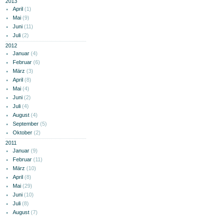
2013
April
(1)
Mai
(9)
Juni
(11)
Juli
(2)
2012
Januar
(4)
Februar
(6)
März
(3)
April
(8)
Mai
(4)
Juni
(2)
Juli
(4)
August
(4)
September
(5)
Oktober
(2)
2011
Januar
(9)
Februar
(11)
März
(10)
April
(8)
Mai
(29)
Juni
(10)
Juli
(8)
August
(7)