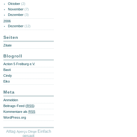
Oktober
(2)
November
(7)
Dezember
(3)
2006
Dezember
(12)
Seiten
Zitate
Blogroll
Action 5 Freiburg e.V.
Basti
Cindy
Eiko
Meta
Anmelden
Beitrags-Feed (
RSS
)
Kommentare als
RSS
WordPress.org
Alltag
Einfach
Aperçu
Dinge
gesagt