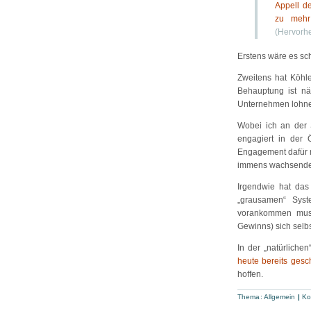
Appell d
zu mehr
(Hervorh
Erstens wäre es sc
Zweitens hat Köhl
Behauptung ist nä
Unternehmen lohnen 
Wobei ich an der S
engagiert in der 
Engagement dafür 
immens wachsenden 
Irgendwie hat das
„grausamen“ Syste
vorankommen muss
Gewinns) sich selb
In der „natürlichen
heute bereits gesc
hoffen.
Thema: Allgemein
|
Ko