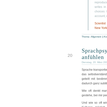
reproduc
writes in
choices 
account, 
Scientist
New York
Thema: Allgemein
|
Ko
Sprachpsy
MRZ
20
anfühlen
Dienstag, 20. März 20
Sprache transportie
das selbstverständ
geteilt mit besti
dadurch ganz subti
Wie oft denkt man
gestehe, bei mir per
Und wie so oft wi