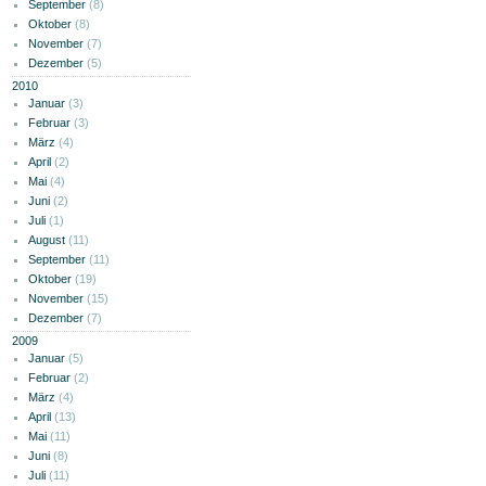
September
(8)
Oktober
(8)
November
(7)
Dezember
(5)
2010
Januar
(3)
Februar
(3)
März
(4)
April
(2)
Mai
(4)
Juni
(2)
Juli
(1)
August
(11)
September
(11)
Oktober
(19)
November
(15)
Dezember
(7)
2009
Januar
(5)
Februar
(2)
März
(4)
April
(13)
Mai
(11)
Juni
(8)
Juli
(11)