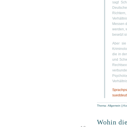
sagt Sch
Deutsche
Richtern
Verhältn
Messen d
werden, w
besetzt s
Aber sie
Kriminolo
die in de
und Schw
Rechtsex
verbund
Psycholo
Verhältnis
Sprachp
sueddeut
Thema: Allgemein
|
Ko
Wohin die
MRZ