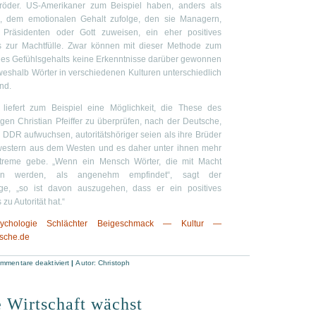
röder. US-Amerikaner zum Beispiel haben, anders als
, dem emotionalen Gehalt zufolge, den sie Managern,
, Präsidenten oder Gott zuweisen, ein eher positives
is zur Machtfülle. Zwar können mit dieser Methode zum
es Gefühlsgehalts keine Erkenntnisse darüber gewonnen
eshalb Wörter in verschiedenen Kulturen unterschiedlich
ind.
 liefert zum Beispiel eine Möglichkeit, die These des
gen Christian Pfeiffer zu überprüfen, nach der Deutsche,
r DDR aufwuchsen, autoritätshöriger seien als ihre Brüder
estern aus dem Westen und es daher unter ihnen mehr
treme gebe. „Wenn ein Mensch Wörter, die mit Macht
en werden, als angenehm empfindet“, sagt der
ge, „so ist davon auszugehen, dass er ein positives
 zu Autorität hat.“
sychologie Schlächter Beigeschmack — Kultur —
sche.de
mmentare deaktiviert
|
Autor:
Christoph
 Wirtschaft wächst