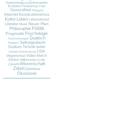
Entwicklungszusammenarbeit
Evolution
Feminismus
Foto
Gesundheit
Glasgow
Internet
Konstruktivismus
Kultur
Leben
Lebenskunst
Neuer Plan
Literatur
Musik
Politik
Philosophie
Pragmatik
Psychologie
Quatsch
Psychotherapie
Selbstgedacht
Religion
Studium
Technik
twitter
USA
Umwelt
Unterhaltung
Video
Veganismus
Welt in
Zahlen
Willkommen in der
Wissenschaft
Zukunft
Zitiert
Zynismus
Ökonomie