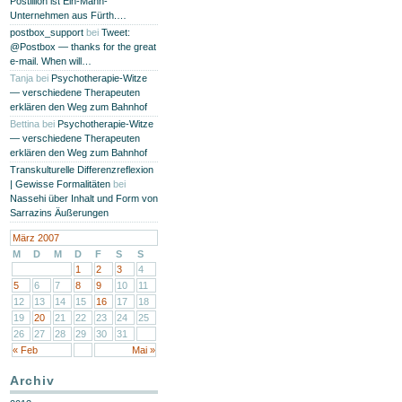
Postillion ist Ein-Mann-
Unternehmen aus Fürth.…
postbox_support
bei
Tweet:
@Postbox — thanks for the great
e-mail. When will…
Tanja
bei
Psychotherapie-Witze
— verschiedene Therapeuten
erklären den Weg zum Bahnhof
Bettina
bei
Psychotherapie-Witze
— verschiedene Therapeuten
erklären den Weg zum Bahnhof
Transkulturelle Differenzreflexion
| Gewisse Formalitäten
bei
Nassehi über Inhalt und Form von
Sarrazins Äußerungen
März 2007
M
D
M
D
F
S
S
1
2
3
4
5
6
7
8
9
10
11
12
13
14
15
16
17
18
19
20
21
22
23
24
25
26
27
28
29
30
31
« Feb
Mai »
Archiv