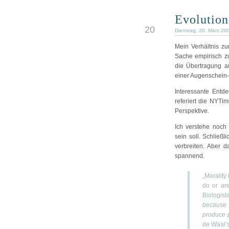
Evolution
MRZ
20
Dienstag, 20. März 20
Mein Verhältnis zu
Sache empirisch zu
die Übertragung au
einer Augenschein
Interessante Entd
referiert die NYTi
Perspektive.
Ich verstehe noch
sein soll. Schlie
verbreiten. Aber d
spannend.
„Morality
do or ar
Biologist
because 
produce p
de Waal’s