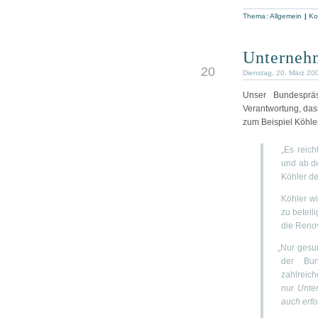
Thema: Allgemein
|
Ko
Unternehm
MRZ
20
Dienstag, 20. März 20
Unser Bundespräs
Verantwortung, das
zum Beispiel Köhle
„Es reic
und ab de
Köhler d
Köhler wi
zu beteil
die Reno
„
Nur gesu
der Bun
zahlreich
nur Unte
auch erfo