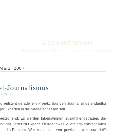
Gedankenraum
Meine Gedanken. Deine Gedanken. Unsere Gedanken
 März, 2007
l-Journalismus
07 15:57
ro
entsteht gerade ein Projekt, das den Journalismus endgültig
er Experten in die Masse entlassen soll.
bestechend: Es werden Informationen zusammengetragen, die
nd hat. Jeder ist Experte für irgendwas. Allerdings entsteht auch
kipedia-Problem: Wer kontrolliert, wer gewichtet, wer bewertet?