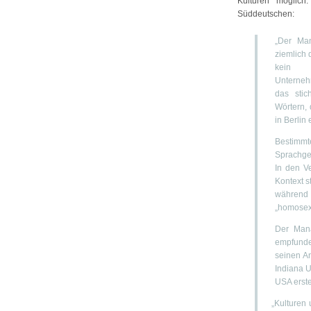
Kulturen möglic
Süddeutschen:
„Der Man
ziemlich 
kein S
Unternehm
das stic
Wörtern, 
in Berlin 
Bestim
Sprachge
In den V
Kontext s
während
„homosexu
Der Man
empfunde
seinen A
Indiana U
USA erstel
„
Kulturen 