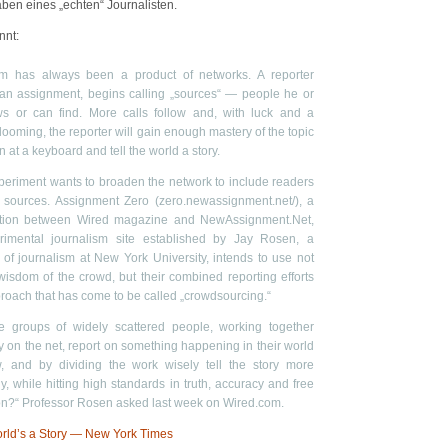
aben eines „echten“ Journalisten.
nnt:
sm has always been a product of networks. A reporter
 an assignment, begins calling „sources“ — people he or
s or can find. More calls follow and, with luck and a
looming, the reporter will gain enough mastery of the topic
n at a keyboard and tell the world a story.
eriment wants to broaden the network to include readers
r sources. Assignment Zero (zero.newassignment.net/), a
ation between Wired magazine and NewAssignment.Net,
rimental journalism site established by Jay Rosen, a
 of journalism at New York University, intends to use not
wisdom of the crowd, but their combined reporting efforts
oach that has come to be called „crowdsourcing.“
e groups of widely scattered people, working together
ly on the net, report on something happening in their world
w, and by dividing the work wisely tell the story more
y, while hitting high standards in truth, accuracy and free
on?“ Professor Rosen asked last week on Wired.com.
orld’s a Story — New York Times