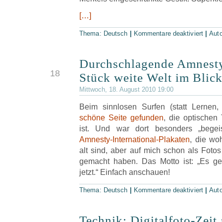
[…]
Thema:
Deutsch
|
Kommentare deaktiviert
|
Aut
Durchschlagende Amnest
AUG
18
Stück weite Welt im Blic
Mittwoch, 18. August 2010 19:00
Beim sinnlosen Surfen (statt Lerne
schöne Seite gefunden
, die optische
ist. Und war dort besonders „begei
Amnesty-International-Plakaten
, die wo
alt sind, aber auf mich schon als Foto
gemacht haben. Das Motto ist: „Es ges
jetzt.“ Einfach anschauen!
Thema:
Deutsch
|
Kommentare deaktiviert
|
Aut
Technik: Digitalfoto-Zeit
SEP