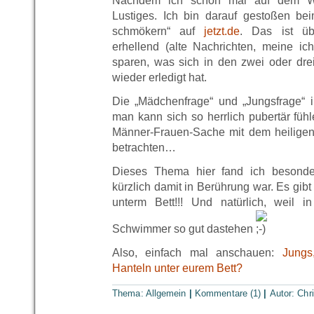
Nachdem ich schon mal auf dem W
Lustiges. Ich bin darauf gestoßen beim
schmökern“ auf
jetzt.de
. Das ist üb
erhellend (alte Nachrichten, meine ic
sparen, was sich in den zwei oder dr
wieder erledigt hat.
Die „Mädchenfrage“ und „Jungsfrage“ i
man kann sich so herrlich pubertär füh
Männer-Frauen-Sache mit dem heiligen
betrachten…
Dieses Thema hier fand ich besonder
kürzlich damit in Berührung war. Es gibt 
unterm Bett!!! Und natürlich, weil i
Schwimmer so gut dastehen
Also, einfach mal anschauen:
Jungs
Hanteln unter eurem Bett?
Thema: Allgemein
|
Kommentare (1)
|
Autor:
Chr