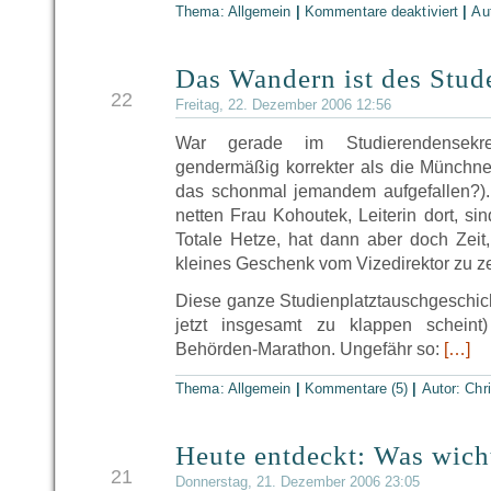
Thema: Allgemein
|
Kommentare deaktiviert
|
Au
Das Wandern ist des Stud
DEZ
22
Freitag, 22. Dezember 2006 12:56
War gerade im Studierendensekret
gendermäßig korrekter als die Münchner
das schonmal jemandem aufgefallen?).
netten Frau Kohoutek, Leiterin dort, s
Totale Hetze, hat dann aber doch Zeit,
kleines Geschenk vom Vizedirektor zu 
Diese ganze Studienplatztauschgeschich
jetzt insgesamt zu klappen scheint)
Behörden-Marathon. Ungefähr so:
[…]
Thema: Allgemein
|
Kommentare (5)
|
Autor:
Chr
Heute entdeckt: Was wicht
DEZ
21
Donnerstag, 21. Dezember 2006 23:05