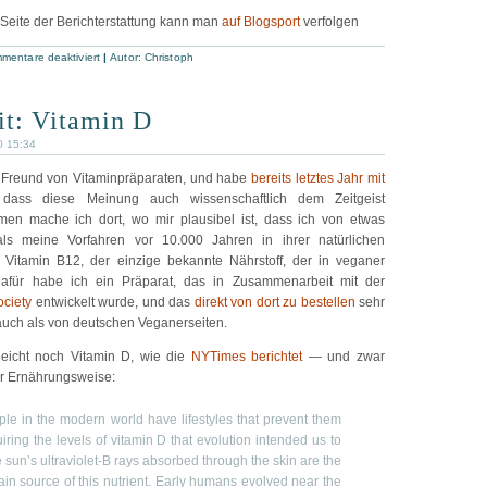
 Seite der Berichterstattung kann man
auf Blogsport
verfolgen
mentare deaktiviert
|
Autor:
Christoph
t: Vitamin D
0 15:34
r Freund von Vitaminpräparaten, und habe
bereits letztes Jahr mit
 dass diese Meinung auch wissenschaftlich dem Zeitgeist
hmen mache ich dort, wo mir plausibel ist, dass ich von etwas
als meine Vorfahren vor 10.000 Jahren in ihrer natürlichen
itamin B12, der einzige bekannte Nährstoff, der in veganer
Dafür habe ich ein Präparat, das in Zusammenarbeit mit der
ciety
entwickelt wurde, und das
direkt von dort zu bestellen
sehr
er auch als von deutschen Veganerseiten.
elleicht noch Vitamin D, wie die
NYTimes berichtet
— und zwar
r Ernährungsweise:
le in the modern world have lifestyles that prevent them
iring the levels of vitamin D that evolution intended us to
 sun’s ultraviolet-B rays absorbed through the skin are the
in source of this nutrient. Early humans evolved near the