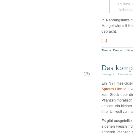
equator, 
clothed p
In Nahrungsmitteln
Mangel wird mit Kr
gebracht:
[…]
Thema:
Deutsch
|
Kom
Das kompl
DEZ
25
Freitag, 25. Dezember
Ein NYTimes-Scienc
Sprouts Like to Liv
zum Glück über di
Pflanzen moralisch 
dessen ein kleiner 
ihrer Umwelt zu int
Es gibt ausgefeilte
eigenen Fressfeinde
anderen Pflanzen 