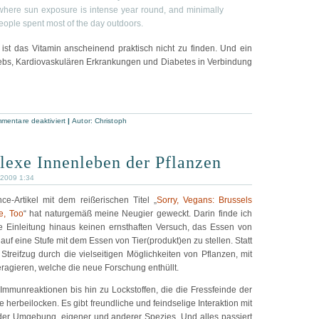
where sun exposure is intense year round, and minimally
eople spent most of the day outdoors.
 ist das Vitamin anscheinend praktisch nicht zu finden. Und ein
ebs, Kardiovaskulären Erkrankungen und Diabetes in Verbindung
mentare deaktiviert
|
Autor:
Christoph
exe Innenleben der Pflanzen
 2009 1:34
e-Artikel mit dem reißerischen Titel „
Sorry, Vegans: Brussels
e, Too
“ hat naturgemäß meine Neugier geweckt. Darin finde ich
e Einleitung hinaus keinen ernsthaften Versuch, das Essen von
auf eine Stufe mit dem Essen von Tier(produkt)en zu stellen. Statt
Streifzug durch die vielseitigen Möglichkeiten von Pflanzen, mit
eragieren, welche die neue Forschung enthüllt.
 Immunreaktionen bis hin zu Lockstoffen, die die Fressfeinde der
 herbeilocken. Es gibt freundliche und feindselige Interaktion mit
der Umgebung, eigener und anderer Spezies. Und alles passiert