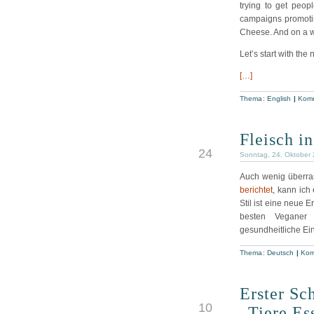
trying to get peo
campaigns promotin
Cheese. And on a wh
Let’s start with the
[…]
Thema:
English
|
Komm
Fleisch i
OKT
24
Sonntag, 24. Oktober
Auch wenig überra
berichtet
, kann ich
Stil ist eine neue 
besten Veganer 
gesundheitliche Ei
Thema:
Deutsch
|
Kom
Erster Sc
OKT
10
„Tiere Es