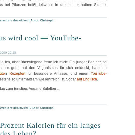
s bei Pflanzen heißt: teilweise in unter einer halben Stunde.
mentare deaktiviert
|
Autor:
Christoph
us wird cool — YouTube-
 2009 20:25
e ich, aber überwiegend freue ich mich: Ein junger Berliner, so
es nur geht, hat den Veganismus für sich entdeckt, hat eine
 guten Rezepten
für besondere Anlässe, und einen
YouTube-
estens so unterhaltsam wie lehrreich ist. Sogar
auf Englisch
.
hlag zum Einstieg: Vegane Buletten …
mentare deaktiviert
|
Autor:
Christoph
Prozent Kalorien für ein langes
ndes Leben?