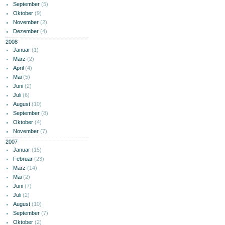
September
(5)
Oktober
(9)
November
(2)
Dezember
(4)
2008
Januar
(1)
März
(2)
April
(4)
Mai
(5)
Juni
(2)
Juli
(6)
August
(10)
September
(8)
Oktober
(4)
November
(7)
2007
Januar
(15)
Februar
(23)
März
(14)
Mai
(2)
Juni
(7)
Juli
(2)
August
(10)
September
(7)
Oktober
(2)