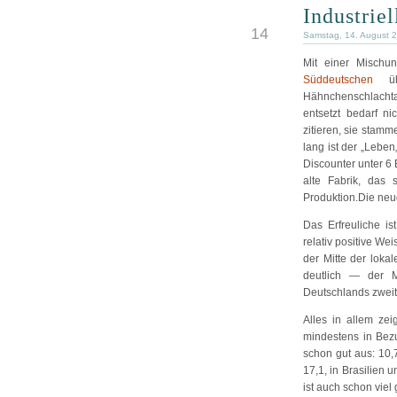
Industrie
AUG
14
Samstag, 14. August 
Mit einer Mischu
Süddeutschen
übe
Hähnchenschlachta
entsetzt bedarf n
zitieren, sie stam
lang ist der „Leben
Discounter unter 6
alte Fabrik, das 
Produktion.Die neug
Das Erfreuliche is
relativ positive W
der Mitte der loka
deutlich — der Ma
Deutschlands zweit
Alles in allem ze
mindestens in Bezu
schon gut aus: 10,
17,1, in Brasilien 
ist auch schon viel 