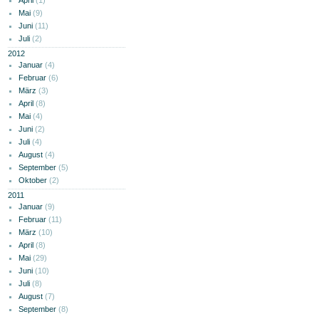
April
(1)
Mai
(9)
Juni
(11)
Juli
(2)
2012
Januar
(4)
Februar
(6)
März
(3)
April
(8)
Mai
(4)
Juni
(2)
Juli
(4)
August
(4)
September
(5)
Oktober
(2)
2011
Januar
(9)
Februar
(11)
März
(10)
April
(8)
Mai
(29)
Juni
(10)
Juli
(8)
August
(7)
September
(8)