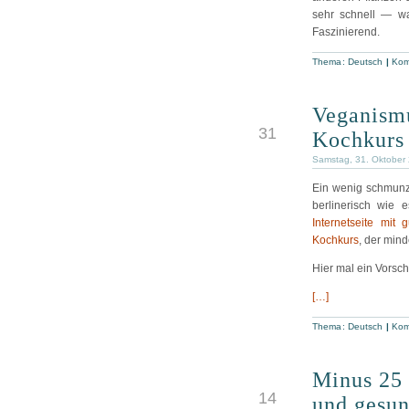
sehr schnell — wa
Faszinierend.
Thema:
Deutsch
|
Kom
Veganism
OKT
31
Kochkurs
Samstag, 31. Oktober
Ein wenig schmunzl
berlinerisch wie 
Internetseite mit
Kochkurs
, der mind
Hier mal ein Vorsc
[…]
Thema:
Deutsch
|
Kom
Minus 25 
OKT
14
und gesu