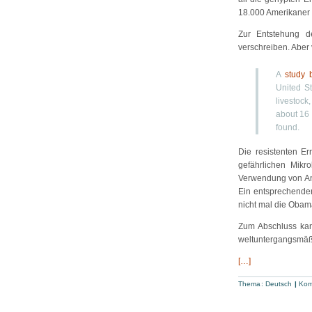
18.000 Amerikaner
Zur Entstehung de
verschreiben. Aber 
A
study 
United St
livestock
about 16 
found.
Die resistenten E
gefährlichen Mikr
Verwendung von Anti
Ein entsprechender
nicht mal die Obama
Zum Abschluss kann
weltuntergangsmäßi
[…]
Thema:
Deutsch
|
Kom