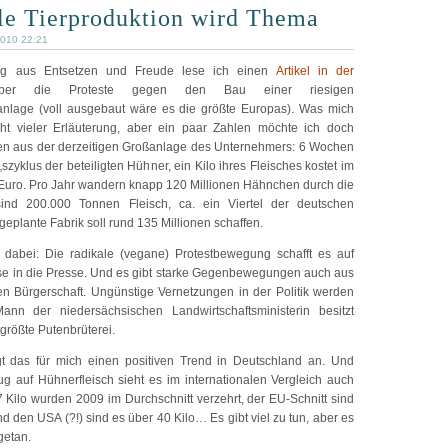
lle Tierproduktion wird Thema
2010 22:21
ng aus Entsetzen und Freude lese ich einen
Artikel in der
r die Proteste gegen den Bau einer riesigen
nlage (voll ausgebaut wäre es die größte Europas). Was mich
icht vieler Erläuterung, aber ein paar Zahlen möchte ich doch
men aus der derzeitigen Großanlage des Unternehmers: 6 Wochen
„szyklus der beteiligten Hühner, ein Kilo ihres Fleisches kostet im
 Euro. Pro Jahr wandern knapp 120 Millionen Hähnchen durch die
sind 200.000 Tonnen Fleisch, ca. ein Viertel der deutschen
eplante Fabrik soll rund 135 Millionen schaffen.
t dabei: Die radikale (vegane) Protestbewegung schafft es auf
eise in die Presse. Und es gibt starke Gegenbewegungen auch aus
len Bürgerschaft. Ungünstige Vernetzungen in der Politik werden
nn der niedersächsischen Landwirtschaftsministerin besitzt
größte Putenbrüterei.
igt das für mich einen positiven Trend in Deutschland an. Und
g auf Hühnerfleisch sieht es im internationalen Vergleich auch
7 Kilo wurden 2009 im Durchschnitt verzehrt, der EU-Schnitt sind
und den USA (?!) sind es über 40 Kilo… Es gibt viel zu tun, aber es
getan.