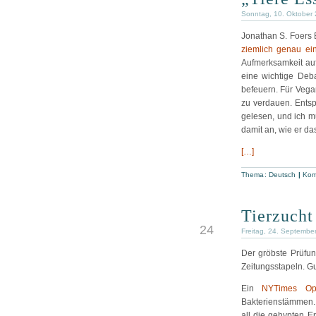
Sonntag, 10. Oktober
Jonathan S. Foers
ziemlich genau ei
Aufmerksamkeit auf
eine wichtige Deb
befeuern. Für Vegan
zu verdauen. Ents
gelesen, und ich m
damit an, wie er da
[…]
Thema:
Deutsch
|
Kom
Tierzuch
SEP
24
Freitag, 24. Septembe
Der gröbste Prüfun
Zeitungsstapeln. G
Ein
NYTimes Op
Bakterienstämmen.
all die gehypten Er