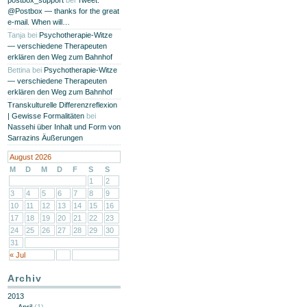
postbox_support
bei
Tweet:
@Postbox — thanks for the great
e-mail. When will…
Tanja
bei
Psychotherapie-Witze
— verschiedene Therapeuten
erklären den Weg zum Bahnhof
Bettina
bei
Psychotherapie-Witze
— verschiedene Therapeuten
erklären den Weg zum Bahnhof
Transkulturelle Differenzreflexion
| Gewisse Formalitäten
bei
Nassehi über Inhalt und Form von
Sarrazins Äußerungen
August 2026
M
D
M
D
F
S
S
1
2
3
4
5
6
7
8
9
10
11
12
13
14
15
16
17
18
19
20
21
22
23
24
25
26
27
28
29
30
31
« Jul
Archiv
2013