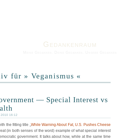
Gedankenraum
Meine Gedanken. Deine Gedanken. Unsere Gedanken
iv für » Veganismus «
vernment — Special Interest vs
alth
 2010 16:12
h the fitting title „
While Warning About Fat, U.S. Pushes Cheese
great (in both senses of the word) example of what special interest
mocratic government. It talks about how, while at the same time