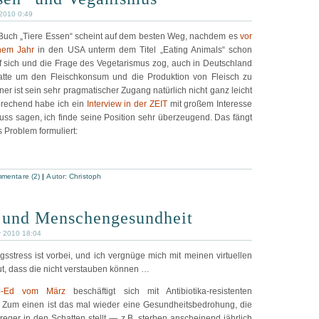
 2010 0:49
 Buch „Tiere Essen“ scheint auf dem besten Weg, nachdem es
vor
nem Jahr
in den USA unterm dem Titel „Eating Animals“ schon
 sich und die Frage des Vegetarismus zog, auch in Deutschland
atte um den Fleischkonsum und die Produktion von Fleisch zu
er ist sein sehr pragmatischer Zugang natürlich nicht ganz leicht
prechend habe ich ein
Interview in der ZEIT
mit großem Interesse
uss sagen, ich finde seine Position sehr überzeugend. Das fängt
s Problem formuliert:
mentare (2)
|
Autor:
Christoph
t und Menschengesundheit
r 2010 18:04
gsstress ist vorbei, und ich vergnüge mich mit meinen virtuellen
ut, dass die nicht verstauben können …
-Ed vom März
beschäftigt sich mit Antibiotika-resistenten
 Zum einen ist das mal wieder eine Gesundheitsbedrohung, die
reger in den Schatten stellt — z.B. sterben anscheinend jährlich