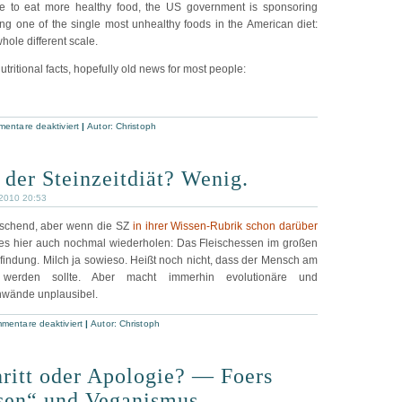
ple to eat more healthy food, the US government is sponsoring
g one of the single most unhealthy foods in the American diet:
ole different scale.
 nutritional facts, hopefully old news for most people:
entare deaktiviert
|
Autor:
Christoph
n der Steinzeitdiät? Wenig.
 2010 20:53
schend, aber wenn die SZ
in ihrer Wissen-Rubrik schon darüber
 es hier auch nochmal wiederholen: Das Fleischessen im großen
Erfindung. Milch ja sowieso. Heißt noch nicht, dass der Mensch am
werden sollte. Aber macht immerhin evolutionäre und
nwände unplausibel.
mentare deaktiviert
|
Autor:
Christoph
hritt oder Apologie? — Foers
sen“ und Veganismus