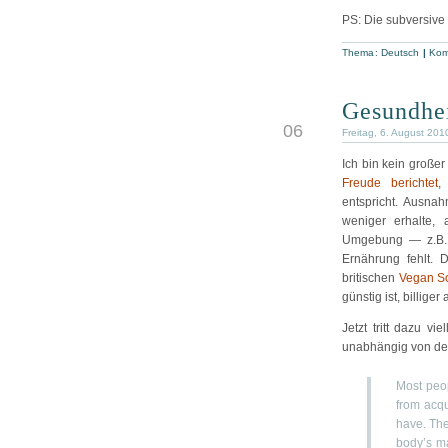
PS: Die subversive
Thema:
Deutsch
|
Kom
Gesundhei
AUG
06
Freitag, 6. August 201
Ich bin kein große
Freude berichtet
,
entspricht. Ausna
weniger erhalte, 
Umgebung — z.B. V
Ernährung fehlt. 
britischen
Vegan So
günstig ist, billig
Jetzt tritt dazu vi
unabhängig von de
Most peop
from acqu
have. The
body’s ma