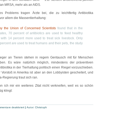
 an MRSA, mehr als an AIDS.
s Problems tragen Ärzte bei, die zu leichtfertig Antibiotika
vor allem die Massentierhaltung:
by the Union of Concerned Scientists
found that in the
ates, 70 percent of antibiotics are used to feed healthy
, with 14 percent more used to treat sick livestock. Only
percent are used to treat humans and their pets, the study
rreger an Tieren stehen in regem Gentausch mit für Menschen
oben. Es wäre natürlich möglich, mindestens der präventiven
biotika in der Tierhaltung politisch einen Riegel vorzuschieben.
 Vorstoß in Amerika ist aber an den Lobbyisten gescheitert, und
-Regierung traut sich ran.
 ich mir ein weiteres Zitat nicht verkneifen, weil es so schön
g klingt:
mentare deaktiviert
|
Autor:
Christoph