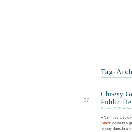
Tag-Arch
Cheesy Go
NOV
07
Public He
Sonntag, 7. November
A NYTimes article wit
Sales
“ delivers a 
money does to a de