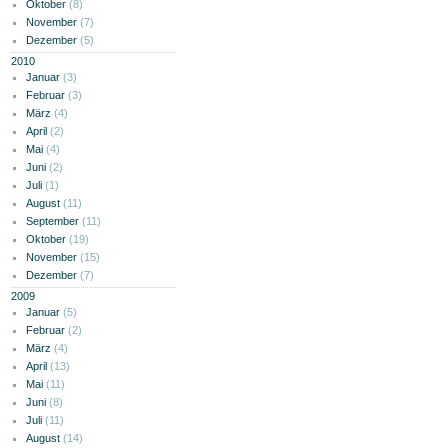
Oktober
(8)
November
(7)
Dezember
(5)
2010
Januar
(3)
Februar
(3)
März
(4)
April
(2)
Mai
(4)
Juni
(2)
Juli
(1)
August
(11)
September
(11)
Oktober
(19)
November
(15)
Dezember
(7)
2009
Januar
(5)
Februar
(2)
März
(4)
April
(13)
Mai
(11)
Juni
(8)
Juli
(11)
August
(14)