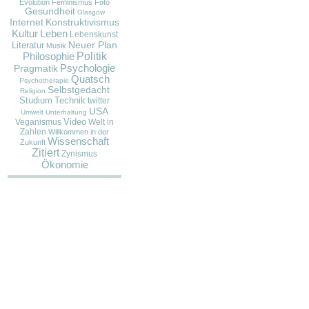
Evolution
Feminismus
Foto
Gesundheit
Glasgow
Internet
Konstruktivismus
Kultur
Leben
Lebenskunst
Neuer Plan
Literatur
Musik
Politik
Philosophie
Pragmatik
Psychologie
Quatsch
Psychotherapie
Selbstgedacht
Religion
Studium
Technik
twitter
USA
Umwelt
Unterhaltung
Video
Veganismus
Welt in
Zahlen
Willkommen in der
Wissenschaft
Zukunft
Zitiert
Zynismus
Ökonomie