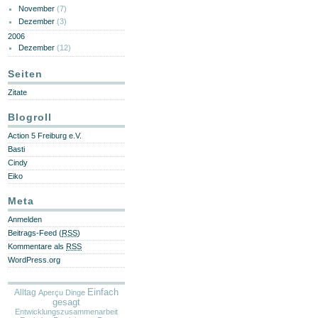
November
(7)
Dezember
(3)
2006
Dezember
(12)
Seiten
Zitate
Blogroll
Action 5 Freiburg e.V.
Basti
Cindy
Eiko
Meta
Anmelden
Beitrags-Feed (
RSS
)
Kommentare als
RSS
WordPress.org
Alltag
Einfach
Aperçu
Dinge
gesagt
Entwicklungszusammenarbeit