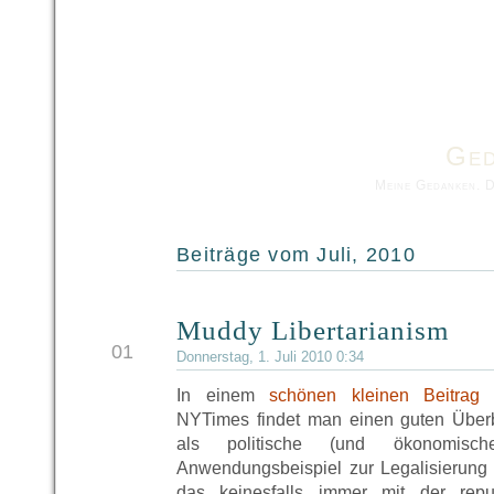
Ged
Meine Gedanken. 
Beiträge vom Juli, 2010
Muddy Libertarianism
JUL
01
Donnerstag, 1. Juli 2010 0:34
In einem
schönen kleinen Beitrag
i
NYTimes findet man einen guten Überb
als politische (und ökonomisch
Anwendungsbeispiel zur Legalisierung
das keinesfalls immer mit der repu