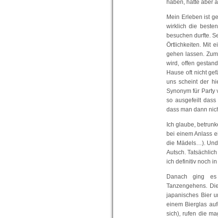
haben, hatte aber 
Mein Erleben ist ge
wirklich die best
besuchen durfte. S
Örtlichkeiten. Mit
gehen lassen. Zum 
wird, offen gestan
Hause oft nicht gef
uns scheint der h
Synonym für Party 
so ausgefeilt dass
dass man dann nich
Ich glaube, betrunk
bei einem Anlass ei
die Mädels…). Und a
Autsch. Tatsächlich
ich definitiv noch 
Danach ging es 
Tanzengehens. Die
japanisches Bier 
einem Bierglas aufg
sich), rufen die m