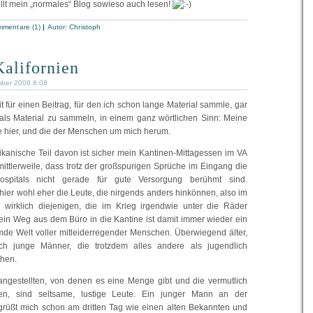
ollt mein „normales“ Blog sowieso auch lesen!
mentare (1)
|
Autor:
Christoph
Kalifornien
mber 2008 8:08
t für einen Beitrag, für den ich schon lange Material sammle, gar
als Material zu sammeln, in einem ganz wörtlichen Sinn: Meine
hier, und die der Menschen um mich herum.
ikanische Teil davon ist sicher mein Kantinen-Mittagessen im VA
mittlerweile, dass trotz der großspurigen Sprüche im Eingang die
Hospitals nicht gerade für gute Versorgung berühmt sind.
hier wohl eher die Leute, die nirgends anders hinkönnen, also im
 wirklich diejenigen, die im Krieg irgendwie unter die Räder
in Weg aus dem Büro in die Kantine ist damit immer wieder ein
emde Welt voller mitleiderregender Menschen. Überwiegend älter,
ch junge Männer, die trotzdem alles andere als jugendlich
hen.
angestellten, von denen es eine Menge gibt und die vermutlich
nen, sind seltsame, lustige Leute. Ein junger Mann an der
rüßt mich schon am dritten Tag wie einen alten Bekannten und