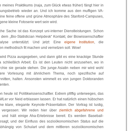
 meines Praktikums (naja, zum Glück etwas früher) fängt hier in
esungsbetrieb wieder an. Und ich komme aus den muffigen VA-
eine feine offene und grüne Atmosphäre des Stanford-Campuses,
igene kleine Fotoserie wert sein wird.
iche Sache ist das Konzept uni-interner Dienstleistungen. Schon
t dem „Bio-Statistician Helpdesk“ Kontakt, der Biowissenschaftler
alyse unterstützt. Und jetzt: Eine
eigene Institution
, die
en methodisch fit machen und vernetzen soll. Wow!
 wird Pizza ausgegeben, und dann gibt es eine knackige Stunde
a schließlich Arbeit. Es ist den Leuten nicht anzusehen, wo in
rchie sie gerade stehen. Die junge Asiatin neben mir wird wohl
re Vorlesung mit ähnlichem Thema, noch spezifische auf
chnitten, halten. Ansonsten wimmelt es von jungen Doktoranden
enten.
 heute ist Politikwissenschaftler. Extrem pfiffig unterweges, das
BWLer vor Neid erblassen lassen. Er hat natürlich einen hübschen
e klare, elegante Keynote-Präsentation. Der Vortrag ist lustig,
ht vergessen: Wir reden hier über
ziemlich abgefahrene und
) und hält einige Aha-Erlebnisse bereit. Es werden Baseball-
gesagt, und der Einfluss des sozioökonomischen Status auf die
abhängig von Schulart und dem mittleren sozioökonomischen