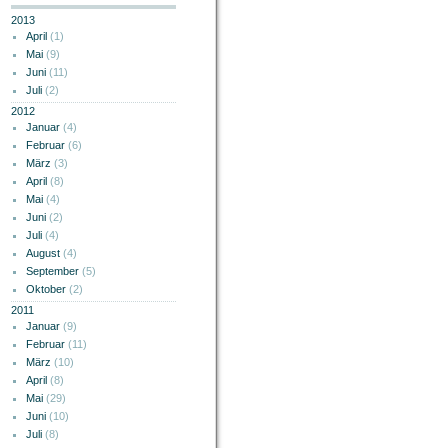
2013
April
(1)
Mai
(9)
Juni
(11)
Juli
(2)
2012
Januar
(4)
Februar
(6)
März
(3)
April
(8)
Mai
(4)
Juni
(2)
Juli
(4)
August
(4)
September
(5)
Oktober
(2)
2011
Januar
(9)
Februar
(11)
März
(10)
April
(8)
Mai
(29)
Juni
(10)
Juli
(8)