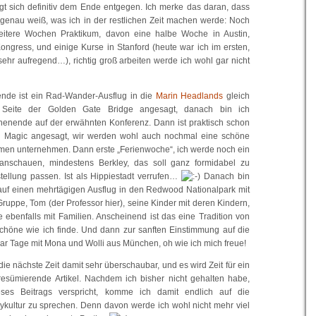
igt sich definitiv dem Ende entgegen. Ich merke das daran, dass
 genau weiß, was ich in der restlichen Zeit machen werde: Noch
itere Wochen Praktikum, davon eine halbe Woche in Austin,
ongress, und einige Kurse in Stanford (heute war ich im ersten,
sehr aufregend…), richtig groß arbeiten werde ich wohl gar nicht
de ist ein Rad-Wander-Ausflug in die
Marin Headlands
gleich
 Seite der Golden Gate Bridge angesagt, danach bin ich
henende auf der erwähnten Konferenz. Dann ist praktisch schon
 Magic angesagt, wir werden wohl auch nochmal eine schöne
n unternehmen. Dann erste „Ferienwoche“, ich werde noch ein
anschauen, mindestens Berkley, das soll ganz formidabel zu
ellung passen. Ist als Hippiestadt verrufen…
Danach bin
auf einen mehrtägigen Ausflug in den Redwood Nationalpark mit
ruppe, Tom (der Professor hier), seine Kinder mit deren Kindern,
 ebenfalls mit Familien. Anscheinend ist das eine Tradition von
chöne wie ich finde. Und dann zur sanften Einstimmung auf die
ar Tage mit Mona und Wolli aus München, oh wie ich mich freue!
 die nächste Zeit damit sehr überschaubar, und es wird Zeit für ein
resümierende Artikel. Nachdem ich bisher nicht gehalten habe,
eses Beitrags verspricht, komme ich damit endlich auf die
ykultur zu sprechen. Denn davon werde ich wohl nicht mehr viel