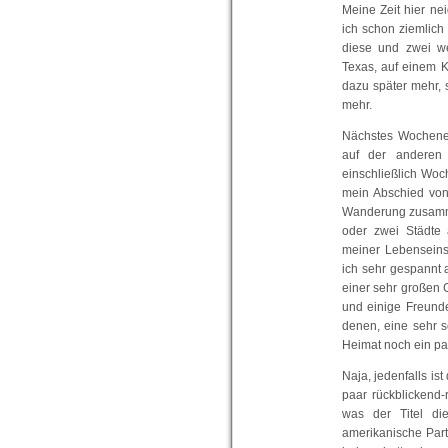
Meine Zeit hier ne
ich schon ziemlich
diese und zwei we
Texas, auf einem K
dazu später mehr, 
mehr.
Nächstes Wochenen
auf der anderen
einschließlich Woc
mein Abschied von
Wanderung zusamme
oder zwei Städte 
meiner Lebenseinst
ich sehr gespannt 
einer sehr großen G
und einige Freunde
denen, eine sehr s
Heimat noch ein pa
Naja, jedenfalls ist
paar rückblickend-
was der Titel di
amerikanische Part