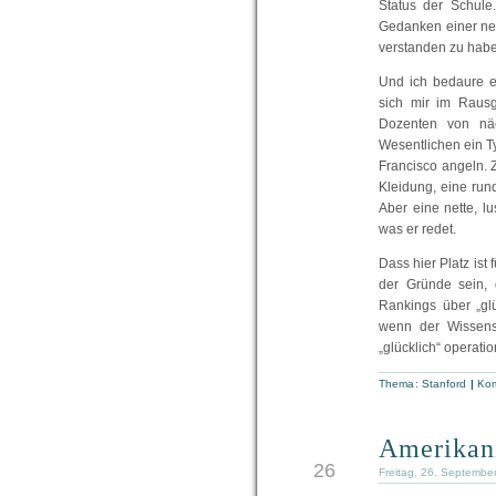
Status der Schule
Gedanken einer neu
verstanden zu haben
Und ich bedaure e
sich mir im Raus
Dozenten von nä
Wesentlichen ein T
Francisco angeln. 
Kleidung, eine rund
Aber eine nette, l
was er redet.
Dass hier Platz is
der Gründe sein, 
Rankings über „gl
wenn der Wissensc
„glücklich“ operati
Thema:
Stanford
|
Kom
Amerikani
SEP
26
Freitag, 26. Septembe