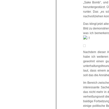
„Sake Bomb“, und 
heruntergestürzt. Ü
runter. Das „es s
nachvollziehen konnt
Das klingt jetzt al
Bild zu demonstriere
was ich bemerkens
Nachdem dieser Ab
habe ich weiteren
gewohnt einen gut
unterhaltungsfreundl
laut, dass einem au
soll das die Annähe
Im Bereich zwisch
interessante Sache
das nicht mehr in 
verheißungsvoll d
baldige Fortsetzun
einige politische B