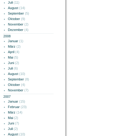
Juli
(11)
August
(14)
September
(5)
Oktober
(9)
November
(2)
Dezember
(4)
2008
Januar
(1)
März
(2)
April
(4)
Mai
(5)
Juni
(2)
Juli
(6)
August
(10)
September
(8)
Oktober
(4)
November
(7)
2007
Januar
(15)
Februar
(23)
März
(14)
Mai
(2)
Juni
(7)
Juli
(2)
August
(10)