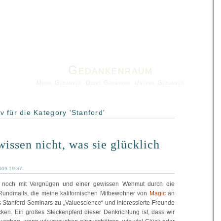
Gedankenraum
Meine Gedanken. Deine Gedanken. Unsere Gedanken
v für die Kategory 'Stanford'
wissen nicht, was sie glücklich
009 19:37
 noch mit Vergnügen und einer gewissen Wehmut durch die
undmails, die meine kalifornischen Mitbewohner von
Magic
an
s Stanford-Seminars zu „Valuescience“ und Interessierte Freunde
cken. Ein großes Steckenpferd dieser Denkrichtung ist, dass wir