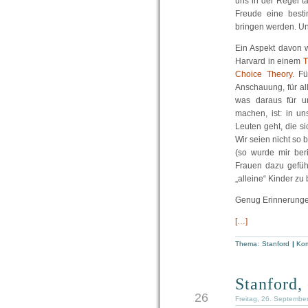
uns in der Regel t
Freude eine best
bringen werden. Un
Ein Aspekt davon w
Harvard in einem
T
Choice Theory
. F
Anschauung, für all
was daraus für u
machen, ist: in u
Leuten geht, die si
Wir seien nicht so 
(so wurde mir ber
Frauen dazu gefüh
„alleine“ Kinder z
Genug Erinnerungen
[…]
Thema:
Stanford
|
Kom
Stanford,
SEP
26
Freitag, 26. Septembe