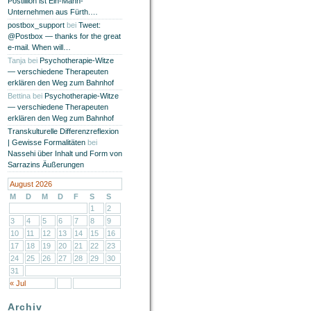
Postillion ist Ein-Mann-
Unternehmen aus Fürth.…
postbox_support
bei
Tweet:
@Postbox — thanks for the great
e-mail. When will…
Tanja
bei
Psychotherapie-Witze
— verschiedene Therapeuten
erklären den Weg zum Bahnhof
Bettina
bei
Psychotherapie-Witze
— verschiedene Therapeuten
erklären den Weg zum Bahnhof
Transkulturelle Differenzreflexion
| Gewisse Formalitäten
bei
Nassehi über Inhalt und Form von
Sarrazins Äußerungen
August 2026
M
D
M
D
F
S
S
1
2
3
4
5
6
7
8
9
10
11
12
13
14
15
16
17
18
19
20
21
22
23
24
25
26
27
28
29
30
31
« Jul
Archiv