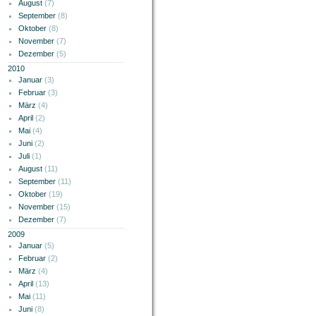
August
(7)
September
(8)
Oktober
(8)
November
(7)
Dezember
(5)
2010
Januar
(3)
Februar
(3)
März
(4)
April
(2)
Mai
(4)
Juni
(2)
Juli
(1)
August
(11)
September
(11)
Oktober
(19)
November
(15)
Dezember
(7)
2009
Januar
(5)
Februar
(2)
März
(4)
April
(13)
Mai
(11)
Juni
(8)