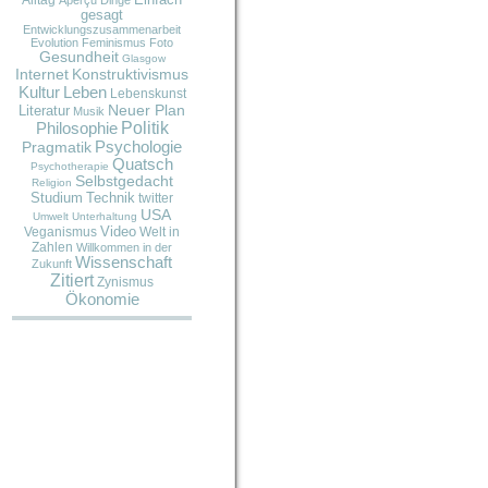
Alltag
Einfach
Aperçu
Dinge
gesagt
Entwicklungszusammenarbeit
Evolution
Feminismus
Foto
Gesundheit
Glasgow
Internet
Konstruktivismus
Kultur
Leben
Lebenskunst
Neuer Plan
Literatur
Musik
Politik
Philosophie
Pragmatik
Psychologie
Quatsch
Psychotherapie
Selbstgedacht
Religion
Studium
Technik
twitter
USA
Umwelt
Unterhaltung
Video
Veganismus
Welt in
Zahlen
Willkommen in der
Wissenschaft
Zukunft
Zitiert
Zynismus
Ökonomie