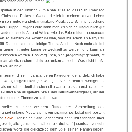
auch schon eine gute Portion
spalten in der Hinsicht. Zum einen ist es so, dass San Francisco
en Clubs und Diskos aufwartet, die ich in meinem kurzen Leben
ehr sehr gute, wunderbar tanzbare Musik, gute Stimmung, schöne
 einer Gruppe lustiger Leute kann man es sich da unglaublich gut
anderen ist die Art und Weise, wie das Feiern hier angegangen
den so ziemlich die Potenz dessen, was mir schon an Partys zu
ällt. Da ist erstens das leidige Thema Alkohol. Noch mehr als bei
ier gerne mit guter Laune verwechselt zu werden und kann als
verstanden werden. Das Vorglühen, hier „pregaming“ genannt, ist
 man wirklich schon richtig betrunken ausgeht. Was nicht heißt,
t weiter trinkt…
en sein wird hier in ganz anderen Kategorien gehandelt. Ich habe
n wenig mitgetrunken (ein wenig heißt hier: deutlich weniger als
ls mir schon deutlich schwindlig war ging es da erst richtig los.
 existiert eine ausgefeilte Skala des Betrunkenheitsgrads, auf der
in den unteren Ebenen zu suchen war.
weiter zu einer weiteren Runde der Vorbereitung des
 angetrunkene Meute stürmt ein japanisches Lokal und bestellt
und
Sake
. Der kleine Sake-Becher wird dann mit Stäbchen über
estellt, alle gemeinsam zählen bis drei (auf japanisch, versteht
agischen Worte die gleichzeitig dem Spiel seinen Namen geben: