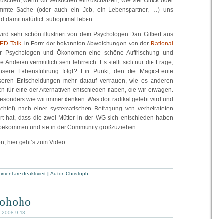
äuschen, wenn wir versuchen einzuschätzen, wie viel Glück oder
immte Sache (oder auch ein Job, ein Lebenspartner, …) uns
d damit natürlich suboptimal leben.
ird sehr schön illustriert von dem Psychologen Dan Gilbert aus
ED-Talk
, in Form der bekannten Abweichungen von der
Rational
ür Psychologen und Ökonomen eine schöne Auffrischung und
e Anderen vermutlich sehr lehrreich. Es stellt sich nur die Frage,
nsere Lebensführung folgt? Ein Punkt, den die Magic-Leute
nseren Entscheidungen mehr darauf vertrauen, wie es anderen
ch für eine der Alternativen entschieden haben, die wir erwägen.
besonders wie wir immer denken. Was dort radikal gelebt wird und
ichtet) nach einer systematischen Befragung von verheirateten
rt hat, dass die zwei Mütter in der WG sich entschieden haben
u bekommen und sie in der Community großzuziehen.
, hier geht’s zum Video:
mentare deaktiviert
|
Autor:
Christoph
 ohoho
r 2008 9:13