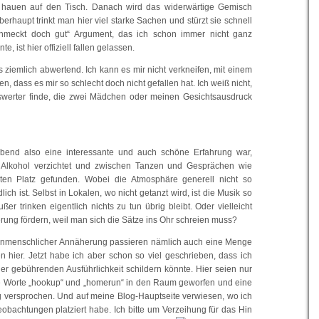
hauen auf den Tisch. Danach wird das widerwärtige Gemisch
berhaupt trinkt man hier viel starke Sachen und stürzt sie schnell
chmeckt doch gut“ Argument, das ich schon immer nicht ganz
e, ist hier offiziell fallen gelassen.
les ziemlich abwertend. Ich kann es mir nicht verkneifen, mit einem
n, dass es mir so schlecht doch nicht gefallen hat. Ich weiß nicht,
werter finde, die zwei Mädchen oder meinen Gesichtsausdruck
end also eine interessante und auch schöne Erfahrung war,
 Alkohol verzichtet und zwischen Tanzen und Gesprächen wie
en Platz gefunden. Wobei die Atmosphäre generell nicht so
ich ist. Selbst in Lokalen, wo nicht getanzt wird, ist die Musik so
ßer trinken eigentlich nichts zu tun übrig bleibt. Oder vielleicht
rung fördern, weil man sich die Sätze ins Ohr schreien muss?
enmenschlicher Annäherung passieren nämlich auch eine Menge
n hier. Jetzt habe ich aber schon so viel geschrieben, dass ich
der gebührenden Ausführlichkeit schildern könnte. Hier seien nur
ie Worte „hookup“ und „homerun“ in den Raum geworfen und eine
g versprochen. Und auf meine Blog-Hauptseite verwiesen, wo ich
eobachtungen platziert habe. Ich bitte um Verzeihung für das Hin