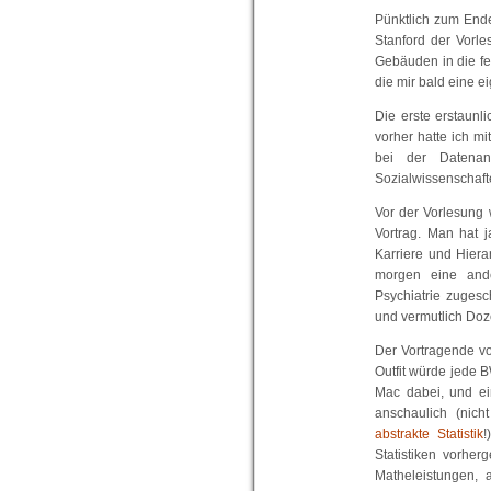
Pünktlich zum Ende
Stanford der Vorl
Gebäuden in die f
die mir bald eine e
Die erste erstaunl
vorher hatte ich mi
bei der Datenan
Sozialwissenschaft
Vor der Vorlesung
Vortrag. Man hat j
Karriere und Hiera
morgen eine ande
Psychiatrie zuges
und vermutlich Doz
Der Vortragende von
Outfit würde jede 
Mac dabei, und ein
anschaulich (nic
abstrakte Statistik
!
Statistiken vorher
Matheleistungen, 