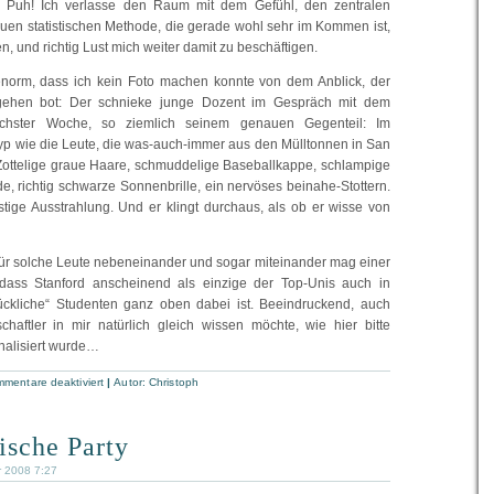
. Puh! Ich verlasse den Raum mit dem Gefühl, den zentralen
en statistischen Methode, die gerade wohl sehr im Kommen ist,
, und richtig Lust mich weiter damit zu beschäftigen.
norm, dass ich kein Foto machen konnte von dem Anblick, der
gehen bot: Der schnieke junge Dozent im Gespräch mit dem
chster Woche, so ziemlich seinem genauen Gegenteil: Im
yp wie die Leute, die was-auch-immer aus den Mülltonnen in San
Zottelige graue Haare, schmuddelige Baseballkappe, schlampige
e, richtig schwarze Sonnenbrille, ein nervöses beinahe-Stottern.
ustige Ausstrahlung. Und er klingt durchaus, als ob er wisse von
t für solche Leute nebeneinander und sogar miteinander mag einer
dass Stanford anscheinend als einzige der Top-Unis auch in
ückliche“ Studenten ganz oben dabei ist. Beeindruckend, auch
haftler in mir natürlich gleich wissen möchte, wie hier bitte
onalisiert wurde…
mentare deaktiviert
|
Autor:
Christoph
sche Party
r 2008 7:27