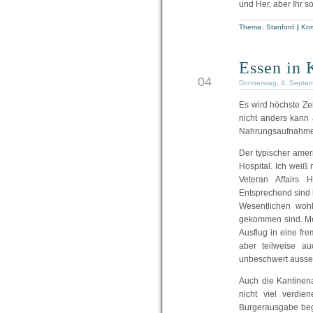
und Her, aber Ihr s
Thema:
Stanford
|
Kom
Essen in 
SEP
04
Donnerstag, 4. Septe
Es wird höchste Zei
nicht anders kann 
Nahrungsaufnahme 
Der typischer amer
Hospital. Ich weiß 
Veteran Affairs 
Entsprechend sind 
Wesentlichen wohl
gekommen sind. Me
Ausflug in eine fr
aber teilweise au
unbeschwert ausse
Auch die Kantinen
nicht viel verdie
Burgerausgabe beg