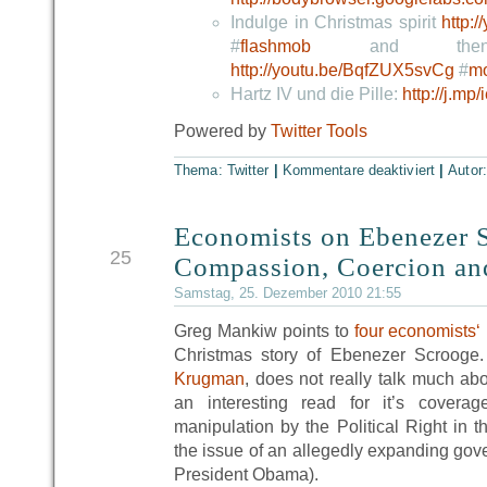
Indulge in Christmas spirit
http:
#
flashmob
and then
http://youtu.be/BqfZUX5svCg
#
mo
Hartz IV und die Pille:
http://j.mp/
Powered by
Twitter Tools
Thema:
Twitter
|
Kommentare deaktiviert
|
Autor
Economists on Ebenezer
DEZ
25
Compassion, Coercion and
Samstag, 25. Dezember 2010 21:55
Greg Mankiw points to
four economists‘ 
Christmas story of Ebenezer Scroog
Krugman
, does not really talk much abo
an interesting read for it’s covera
manipulation by the Political Right in
the issue of an allegedly expanding go
President Obama).