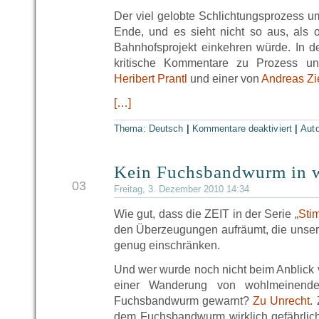
Der viel gelobte Schlichtungsprozess um 
Ende, und es sieht nicht so aus, als 
Bahnhofsprojekt einkehren würde. In 
kritische Kommentare zu Prozess un
Heribert Prantl
und einer von
Andreas Zi
[…]
Thema:
Deutsch
|
Kommentare deaktiviert
|
Aut
Kein Fuchsbandwurm in w
DEZ
03
Freitag, 3. Dezember 2010 14:34
Wie gut, dass die ZEIT in der Serie „
Sti
den Überzeugungen aufräumt, die unsere
genug einschränken.
Und wer wurde noch nicht beim Anblick 
einer Wanderung von wohlmeinend
Fuchsbandwurm gewarnt?
Zu Unrecht
.
dem Fuchsbandwurm wirklich gefährlic