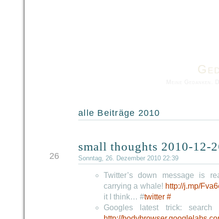
Ged
Meine Gedanken. 
alle Beiträge 2010
small thoughts 2010-12-2
DEZ
26
Sonntag, 26. Dezember 2010 22:39
Twitter’s down message is real
carrying a whale!
http://j.mp/Fva
it I think… #
twitter
#
Googles latest trick: search
http://bodybrowser.googlelabs.co