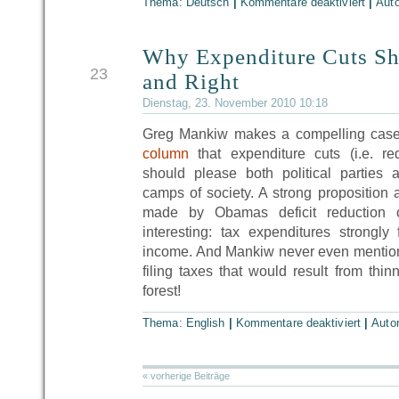
Thema:
Deutsch
|
Kommentare deaktiviert
|
Aut
Why Expenditure Cuts Sh
NOV
23
and Right
Dienstag, 23. November 2010 10:18
Greg Mankiw makes a compelling case
column
that expenditure cuts (i.e. re
should please both political parties
camps of society. A strong proposition 
made by Obamas deficit reduction c
interesting: tax expenditures strongly
income. And Mankiw never even mention
filing taxes that would result from thin
forest!
Thema:
English
|
Kommentare deaktiviert
|
Auto
« vorherige Beiträge