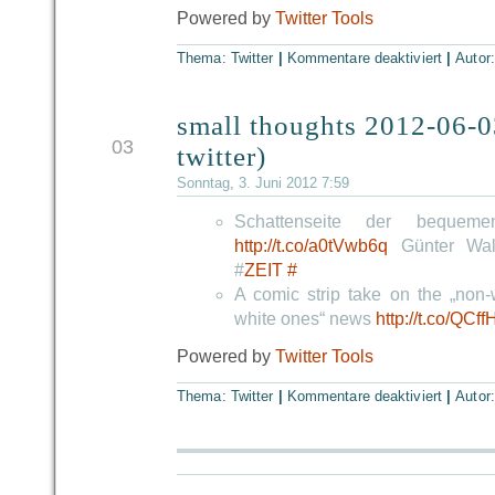
Powered by
Twitter Tools
Thema:
Twitter
|
Kommentare deaktiviert
|
Autor
small thoughts 2012-06-0
JUN
03
twitter)
Sonntag, 3. Juni 2012 7:59
Schattenseite der bequemen 
http://t.co/a0tVwb6q
Günter Wallr
#
ZEIT
#
A comic strip take on the „non
white ones“ news
http://t.co/QCf
Powered by
Twitter Tools
Thema:
Twitter
|
Kommentare deaktiviert
|
Autor