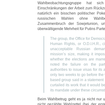
Wahlbeobachtungsgruppe hat sic
Einschränkungen der Arbeit zum Rückzu
natürlich ein bisschen politischer Pok
russischen Wahlen ohne Wahlb
Zusammenbruch der Sowjetunion, und
überwältigende Mehrheit für Putins Parte
The group, the Office for Democra
Human Rights, or O.D.I.H.R., ci
unacceptable Russian deman
mission’s size, making it impos
whether the elections are marre
noted the failure on the par
authorities to issue visas for it
only two weeks to go before the
based group said in a statement
curtailed its work that it would b
its mandate under these circumst
Beim Wahlbetrug geht es ja nicht nur
nicht gezählte Wahlzettel (bei der ers