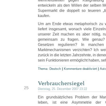
Mehrheitswillen gegen Käfighaltu
entwickeln als den Willen der selben M
Supermarkt die doppelt so teueren „ti
kaufen.
Um am Ende etwas metaphorisch zu we
liefert insgesamt, wonach viele Einzel
unserer Zeit machen es aber nötig, 
gemeinsam zu fragen. Wie genau?
Gesetzen regulieren? In manchen
Marktmechanismen verzichten? Ich we
zurück in die letzten Jahrzehnte, in den
sein Funktionieren ermöglicht haben, sehe
Thema:
Deutsch
|
Kommentare deaktiviert
|
Aut
Verbrauchersiegel
DEZ
25
Dienstag, 25. Dezember 2007 23:22
Ein grundsätzliches Problem der Mark
leben, ist eine Asymmetrie der O