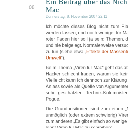
Ein Beitrag über das Nicht
NOV
08
Mac
Donnerstag, 8. November 2007 22:11
Ich möchte dieses Blog nicht zum Pla
werden lassen, und noch weniger für M
roter Faden hier soll ja sein: Themen, d
und nie beigelegt. Normalerweise versu
zu tun (siehe etwa „
Effekte der Massent
Umwelt
“).
Beim Thema „Viren für Mac“ geht das ab
Hacker schlecht fragen, warum sie kei
Vielleicht kann ich dennoch zur Klärung 
Anlass sowie als Quelle von Argumente
sehr geschätzten Technik-Kolumnist
Pogue.
Die Grundpositionen sind zum einen „Ma
unmöglich (oder extrem schwierig) Vire
zum anderen „Es gibt einfach so wenige 
lohnt Viren für Mac zu schreiben“.