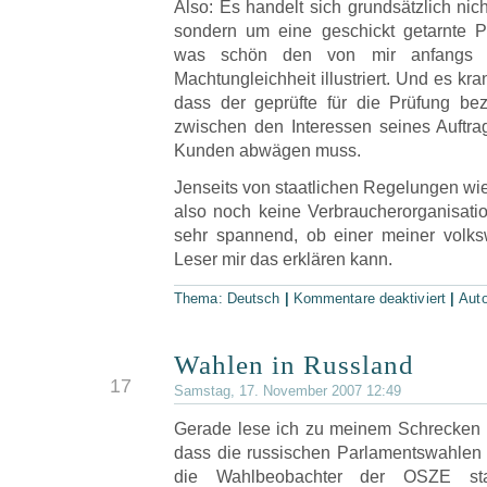
Also: Es handelt sich grundsätzlich nic
sondern um eine geschickt getarnte P
was schön den von mir anfangs 
Machtungleichheit illustriert. Und es kra
dass der geprüfte für die Prüfung be
zwischen den Interessen seines Auftr
Kunden abwägen muss.
Jenseits von staatlichen Regelungen wi
also noch keine Verbraucherorganisatio
sehr spannend, ob einer meiner volkswi
Leser mir das erklären kann.
Thema:
Deutsch
|
Kommentare deaktiviert
|
Aut
Wahlen in Russland
NOV
17
Samstag, 17. November 2007 12:49
Gerade lese ich zu meinem Schrecken
dass die russischen Parlamentswahle
die Wahlbeobachter der OSZE sta