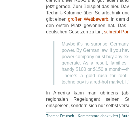
die ich unter Rot-Gründ gut laufen fand
jetzt gerade. Zum Beispiel das hier. Dav
Technik-Kolumne über Solartechnik un
gibt einen
großen Wettbewerb
, in dem 
den ersten Platz gewonnen hat. Das 
deutschen Gesetzen zu tun,
schreibt Po
Maybe it’s no surprise; Germany i
power. By German law, if you hav
power company must buy any exce
generate. As a result, families
handy $100 or $150 a month—from
There’s a gold rush for roof
technology is a red-hot market. It’s
In Amerika kann man übrigens (a
regionalen Regelungen) seinen S
einspeisen, sondern sich nur selbst ver
Thema:
Deutsch
|
Kommentare deaktiviert
|
Aut