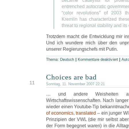
became catalysts for protest
entrenched autocratic governmen
“color revolutions” of 2003 
Kremlin has characterized the
threat to regional stability and it
Trotzdem macht die Entwicklung mir in
Und ich wundere mich über den unp
unserer Regierungschefs mit Putin.
Thema:
Deutsch
|
Kommentare deaktiviert
|
Aut
Choices are bad
NOV
11
Sonntag, 11. November 2007 22:21
… und andere Weisheiten a
Wirtschaftswissenschaften. Nach langer 
wieder einen Youtube-Tip bekanntmach
of economics, translated
– ein junger Wi
Prinzipien der VWL (die mir selbst abe
der Form begegnet waren) in die Alltag