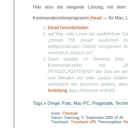
Hier also die elegante Lösung, mit dem 
Kommandozeilenprogramm
jhead
— für Mac, 
jhead herunterladen
auf Mac oder Linux als ausführbare Da
„chmod 755 jhead“ ausführen (na
entsprechenden Ordner navigieren). Au
vermutlich einfach so?
Dann (wieder im Terminal bzw. 
Kommandozeile) mit „./jhe
/PFAD/ZU/DATEIEN/*“ die Zeit um di
und Minuten vor oder zurück ändern.
vermutlich ein bisschen anders, aber
Anleitung
dazu Hinweise enthält)
Tags »
Dinge
,
Foto
,
Mac-PC
,
Pragmatik
,
Techn
Autor:
Christoph
Datum: Samstag, 5. September 2009 16:39
Trackback:
Trackback-URL
Themengebiet:
De