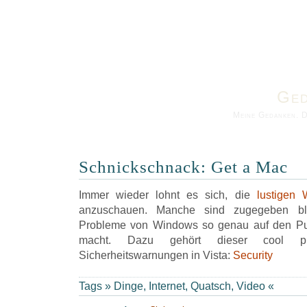
Ged
Meine Gedanken. 
Schnickschnack: Get a Mac
Immer wieder lohnt es sich, die
lustigen 
anzuschauen. Manche sind zugegeben blö
Probleme von Windows so genau auf den Pun
macht. Dazu gehört dieser cool pr
Sicherheitswarnungen in Vista:
Security
Tags »
Dinge
,
Internet
,
Quatsch
,
Video
«