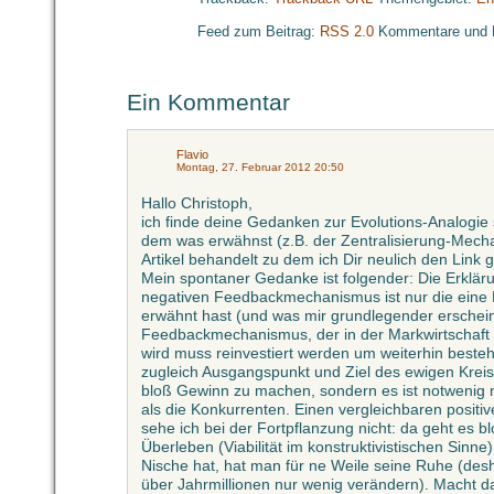
Feed zum Beitrag:
RSS 2.0
Kommentare und 
Ein Kommentar
Flavio
Montag, 27. Februar 2012 20:50
Hallo Christoph,
ich finde deine Gedanken zur Evolutions-Analogi
dem was erwähnst (z.B. der Zentralisierung-Mech
Artikel behandelt zu dem ich Dir neulich den Link 
Mein spontaner Gedanke ist folgender: Die Erklär
negativen Feedbackmechanismus ist nur die eine H
erwähnt hast (und was mir grundlegender erscheint)
Feedbackmechanismus, der in der Markwirtschaft e
wird muss reinvestiert werden um weiterhin besteh
zugleich Ausgangspunkt und Ziel des ewigen Kreisl
bloß Gewinn zu machen, sondern es ist notweni
als die Konkurrenten. Einen vergleichbaren posi
sehe ich bei der Fortpflanzung nicht: da geht es b
Überleben (Viabilität im konstruktivistischen Sin
Nische hat, hat man für ne Weile seine Ruhe (desha
über Jahrmillionen nur wenig verändern). Macht d