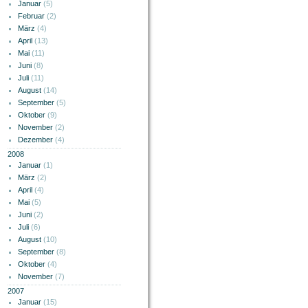
Januar
(5)
Februar
(2)
März
(4)
April
(13)
Mai
(11)
Juni
(8)
Juli
(11)
August
(14)
September
(5)
Oktober
(9)
November
(2)
Dezember
(4)
2008
Januar
(1)
März
(2)
April
(4)
Mai
(5)
Juni
(2)
Juli
(6)
August
(10)
September
(8)
Oktober
(4)
November
(7)
2007
Januar
(15)