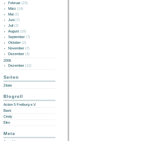
Februar
(23)
März
(14)
Mai
(2)
Juni
(7)
Juli
(2)
August
(10)
September
(7)
Oktober
(2)
November
(7)
Dezember
(3)
2006
Dezember
(12)
Seiten
Zitate
Blogroll
Action 5 Freiburg e.V.
Basti
Cindy
Eiko
Meta