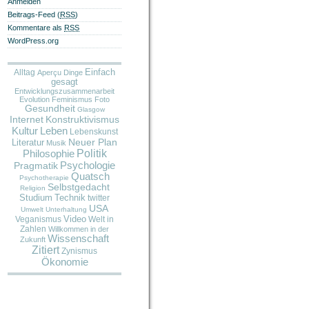
Anmelden
Beitrags-Feed (
RSS
)
Kommentare als
RSS
WordPress.org
Alltag
Einfach
Aperçu
Dinge
gesagt
Entwicklungszusammenarbeit
Evolution
Feminismus
Foto
Gesundheit
Glasgow
Internet
Konstruktivismus
Kultur
Leben
Lebenskunst
Neuer Plan
Literatur
Musik
Politik
Philosophie
Pragmatik
Psychologie
Quatsch
Psychotherapie
Selbstgedacht
Religion
Studium
Technik
twitter
USA
Umwelt
Unterhaltung
Video
Veganismus
Welt in
Zahlen
Willkommen in der
Wissenschaft
Zukunft
Zitiert
Zynismus
Ökonomie