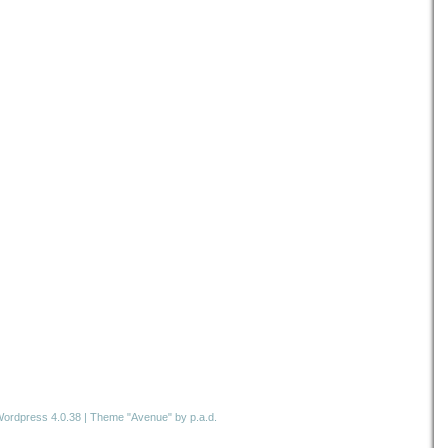
ordpress 4.0.38
|
Theme "Avenue"
by p.a.d.