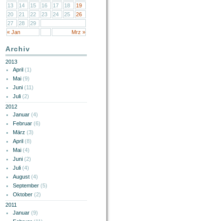
13
14
15
16
17
18
19
20
21
22
23
24
25
26
27
28
29
« Jan
Mrz »
Archiv
2013
April
(1)
Mai
(9)
Juni
(11)
Juli
(2)
2012
Januar
(4)
Februar
(6)
März
(3)
April
(8)
Mai
(4)
Juni
(2)
Juli
(4)
August
(4)
September
(5)
Oktober
(2)
2011
Januar
(9)