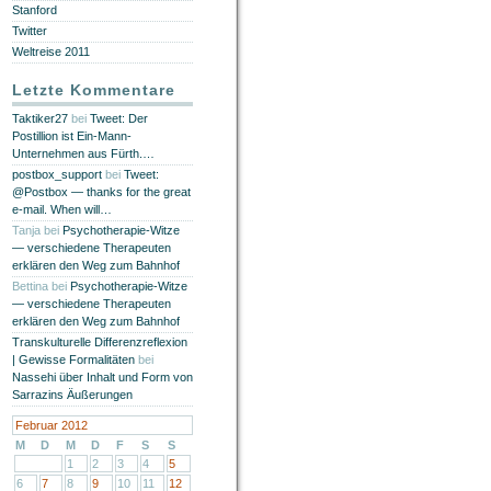
Stanford
Twitter
Weltreise 2011
Letzte Kommentare
Taktiker27
bei
Tweet: Der
Postillion ist Ein-Mann-
Unternehmen aus Fürth.…
postbox_support
bei
Tweet:
@Postbox — thanks for the great
e-mail. When will…
Tanja
bei
Psychotherapie-Witze
— verschiedene Therapeuten
erklären den Weg zum Bahnhof
Bettina
bei
Psychotherapie-Witze
— verschiedene Therapeuten
erklären den Weg zum Bahnhof
Transkulturelle Differenzreflexion
| Gewisse Formalitäten
bei
Nassehi über Inhalt und Form von
Sarrazins Äußerungen
Februar 2012
M
D
M
D
F
S
S
1
2
3
4
5
6
7
8
9
10
11
12