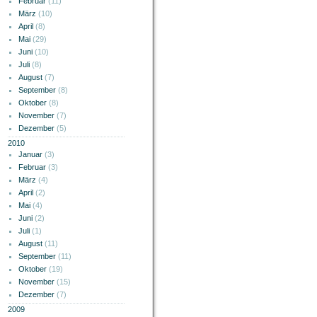
Februar
(11)
März
(10)
April
(8)
Mai
(29)
Juni
(10)
Juli
(8)
August
(7)
September
(8)
Oktober
(8)
November
(7)
Dezember
(5)
2010
Januar
(3)
Februar
(3)
März
(4)
April
(2)
Mai
(4)
Juni
(2)
Juli
(1)
August
(11)
September
(11)
Oktober
(19)
November
(15)
Dezember
(7)
2009