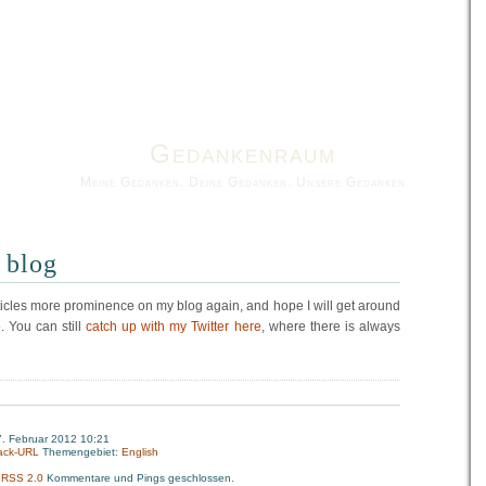
Gedankenraum
Meine Gedanken. Deine Gedanken. Unsere Gedanken
 blog
articles more prominence on my blog again, and hope I will get around
. You can still
catch up with my Twitter here
, where there is always
7. Februar 2012 10:21
ack-URL
Themengebiet:
English
:
RSS 2.0
Kommentare und Pings geschlossen.