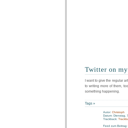
Twitter on my
I want to give the regular 
to writing more of them, too
something happening.
Tags »
Autor:
Christoph
Datum: Dienstag, 
Trackback:
Trackb
Feed zum Beitrag