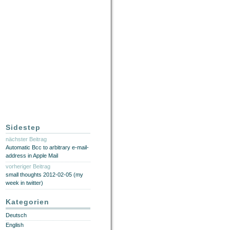
Sidestep
nächster Beitrag
Automatic Bcc to arbitrary e-mail-
address in Apple Mail
vorheriger Beitrag
small thoughts 2012-02-05 (my
week in twitter)
Kategorien
Deutsch
English