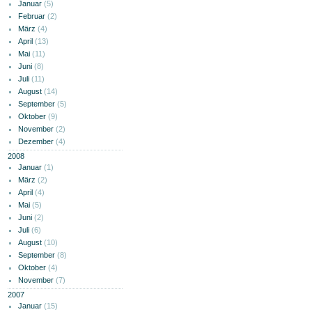
Januar
(5)
Februar
(2)
März
(4)
April
(13)
Mai
(11)
Juni
(8)
Juli
(11)
August
(14)
September
(5)
Oktober
(9)
November
(2)
Dezember
(4)
2008
Januar
(1)
März
(2)
April
(4)
Mai
(5)
Juni
(2)
Juli
(6)
August
(10)
September
(8)
Oktober
(4)
November
(7)
2007
Januar
(15)