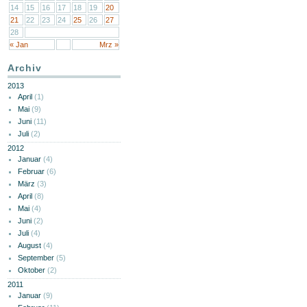
14
15
16
17
18
19
20
21
22
23
24
25
26
27
28
« Jan
Mrz »
Archiv
2013
April
(1)
Mai
(9)
Juni
(11)
Juli
(2)
2012
Januar
(4)
Februar
(6)
März
(3)
April
(8)
Mai
(4)
Juni
(2)
Juli
(4)
August
(4)
September
(5)
Oktober
(2)
2011
Januar
(9)