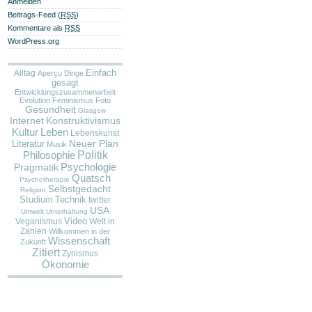
Anmelden
Beitrags-Feed (
RSS
)
Kommentare als
RSS
WordPress.org
Alltag
Einfach
Aperçu
Dinge
gesagt
Entwicklungszusammenarbeit
Evolution
Feminismus
Foto
Gesundheit
Glasgow
Internet
Konstruktivismus
Kultur
Leben
Lebenskunst
Neuer Plan
Literatur
Musik
Politik
Philosophie
Pragmatik
Psychologie
Quatsch
Psychotherapie
Selbstgedacht
Religion
Studium
Technik
twitter
USA
Umwelt
Unterhaltung
Video
Veganismus
Welt in
Zahlen
Willkommen in der
Wissenschaft
Zukunft
Zitiert
Zynismus
Ökonomie