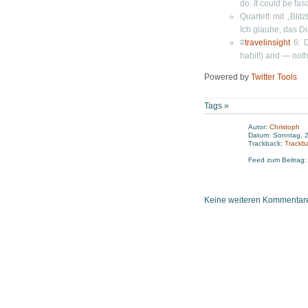
do. It could be fas
Quartett mit „Bli
Ich glaube, das D
#
travelinsight
6: D
habit!) and — not
Powered by
Twitter Tools
Tags »
Autor:
Christoph
Datum: Sonntag, 2
Trackback:
Trackb
Feed zum Beitrag
Keine weiteren Kommentare