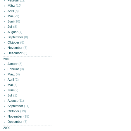
Februar
(11)
März
(10)
April
(8)
Mai
(29)
Juni
(10)
Juli
(8)
August
(7)
September
(8)
Oktober
(8)
November
(7)
Dezember
(5)
2010
Januar
(3)
Februar
(3)
März
(4)
April
(2)
Mai
(4)
Juni
(2)
Juli
(1)
August
(11)
September
(11)
Oktober
(19)
November
(15)
Dezember
(7)
2009