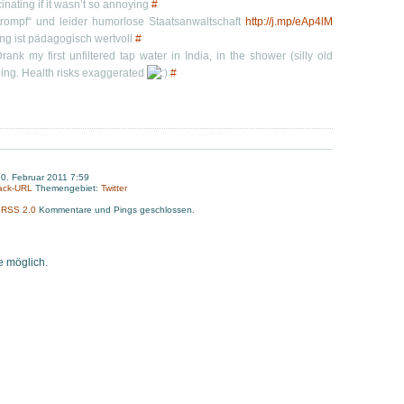
cinating if it wasn’t so annoying
#
tztrompf“ und leider humorlose Staatsanwaltschaft
http://j.mp/eAp4lM
ing ist pädagogisch wertvoll
#
rank my first unfiltered tap water in India, in the shower (silly old
hing. Health risks exaggerated
#
0. Februar 2011 7:59
ack-URL
Themengebiet:
Twitter
:
RSS 2.0
Kommentare und Pings geschlossen.
 möglich.