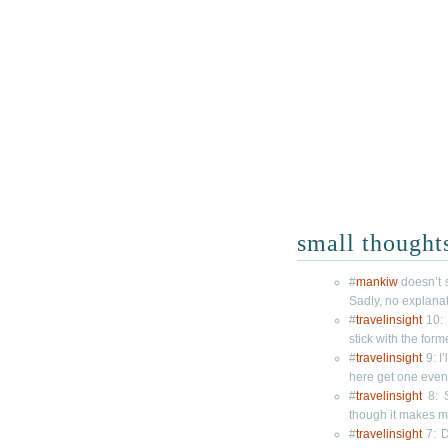
small thought
#
mankiw
doesn’t 
Sadly, no explana
#
travelinsight
10: 
stick with the forme
#
travelinsight
9: I
here get one even
#
travelinsight
8: S
though it makes 
#
travelinsight
7: D