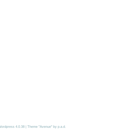
ordpress 4.0.38
|
Theme "Avenue"
by p.a.d.