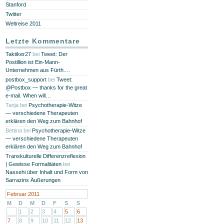
Stanford
Twitter
Weltreise 2011
Letzte Kommentare
Taktiker27
bei
Tweet: Der
Postillion ist Ein-Mann-
Unternehmen aus Fürth.…
postbox_support
bei
Tweet:
@Postbox — thanks for the great
e-mail. When will…
Tanja
bei
Psychotherapie-Witze
— verschiedene Therapeuten
erklären den Weg zum Bahnhof
Bettina
bei
Psychotherapie-Witze
— verschiedene Therapeuten
erklären den Weg zum Bahnhof
Transkulturelle Differenzreflexion
| Gewisse Formalitäten
bei
Nassehi über Inhalt und Form von
Sarrazins Äußerungen
Februar 2011
M
D
M
D
F
S
S
1
2
3
4
5
6
7
8
9
10
11
12
13