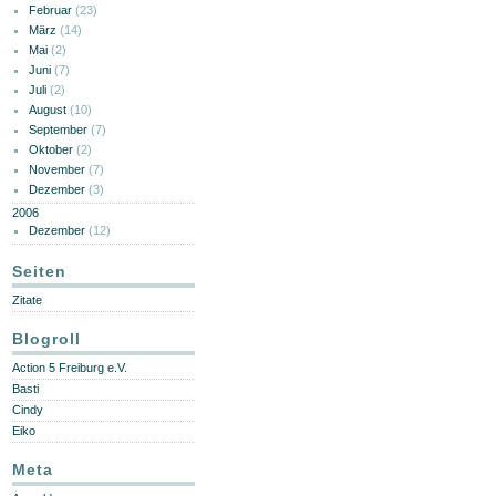
Februar
(23)
März
(14)
Mai
(2)
Juni
(7)
Juli
(2)
August
(10)
September
(7)
Oktober
(2)
November
(7)
Dezember
(3)
2006
Dezember
(12)
Seiten
Zitate
Blogroll
Action 5 Freiburg e.V.
Basti
Cindy
Eiko
Meta