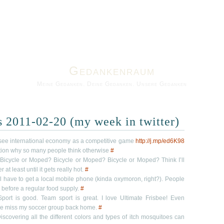
Gedankenraum
Meine Gedanken. Deine Gedanken. Unsere Gedanken
s 2011-02-20 (my week in twitter)
see international economy as a competitive game
http://j.mp/ed6K98
tion why so many people think otherwise
#
Bicycle or Moped? Bicycle or Moped? Bicycle or Moped? Think I’ll
r at least until it gets really hot.
#
’ll have to get a local mobile phone (kinda oxymoron, right?). People
 before a regular food supply.
#
port is good. Team sport is great. I love Ultimate Frisbee! Even
me miss my soccer group back home.
#
iscovering all the different colors and types of itch mosquitoes can