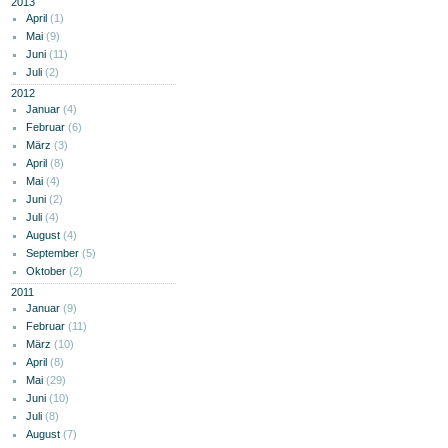
2013
April
(1)
Mai
(9)
Juni
(11)
Juli
(2)
2012
Januar
(4)
Februar
(6)
März
(3)
April
(8)
Mai
(4)
Juni
(2)
Juli
(4)
August
(4)
September
(5)
Oktober
(2)
2011
Januar
(9)
Februar
(11)
März
(10)
April
(8)
Mai
(29)
Juni
(10)
Juli
(8)
August
(7)