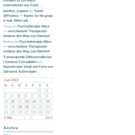
Postillion ist Ein-Mann-
Unternehmen aus Fürth.…
postbox_support
bei
Tweet:
@Postbox — thanks for the great
e-mail. When will…
Tanja
bei
Psychotherapie-Witze
— verschiedene Therapeuten
erklären den Weg zum Bahnhof
Bettina
bei
Psychotherapie-Witze
— verschiedene Therapeuten
erklären den Weg zum Bahnhof
Transkulturelle Differenzreflexion
| Gewisse Formalitäten
bei
Nassehi über Inhalt und Form von
Sarrazins Äußerungen
Juni 2013
M
D
M
D
F
S
S
1
2
3
4
5
6
7
8
9
10
11
12
13
14
15
16
17
18
19
20
21
22
23
24
25
26
27
28
29
30
« Mai
Jul »
Archiv