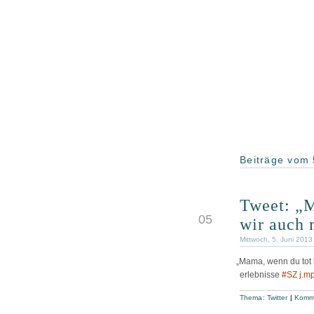
Beiträge vom 
Tweet: „M
JUN
05
wir auch
Mittwoch, 5. Juni 2013
„
Mama, wenn du tot b
erlebnisse
#SZ
j.m
Thema:
Twitter
|
Komme