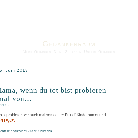
Gedankenraum
Meine Gedanken. Deine Gedanken. Unsere Gedanken
5. Juni 2013
ama, wenn du tot bist probieren
 mal von…
 23:26
ist probieren wir auch mal von deiner Brust!“ Kinderhumor und –
p/11FyvZv
ntare deaktiviert
|
Autor:
Christoph