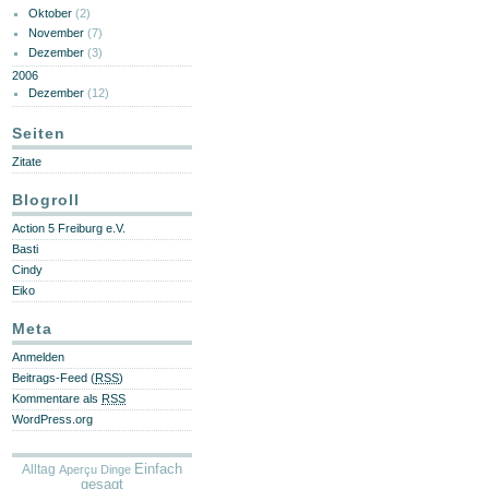
Oktober
(2)
November
(7)
Dezember
(3)
2006
Dezember
(12)
Seiten
Zitate
Blogroll
Action 5 Freiburg e.V.
Basti
Cindy
Eiko
Meta
Anmelden
Beitrags-Feed (
RSS
)
Kommentare als
RSS
WordPress.org
Alltag
Einfach
Aperçu
Dinge
gesagt