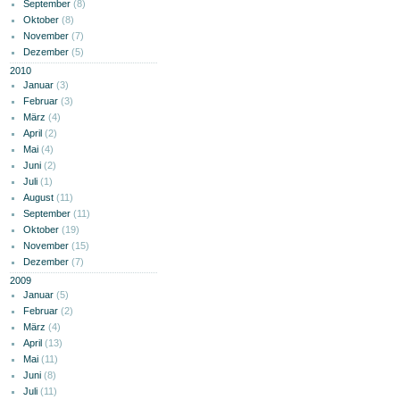
September
(8)
Oktober
(8)
November
(7)
Dezember
(5)
2010
Januar
(3)
Februar
(3)
März
(4)
April
(2)
Mai
(4)
Juni
(2)
Juli
(1)
August
(11)
September
(11)
Oktober
(19)
November
(15)
Dezember
(7)
2009
Januar
(5)
Februar
(2)
März
(4)
April
(13)
Mai
(11)
Juni
(8)
Juli
(11)