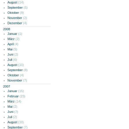
August
(14)
September
(5)
Oktober
(9)
November
(2)
Dezember
(4)
2008
Januar
(1)
März
(2)
April
(4)
Mai
(5)
Juni
(2)
Juli
(6)
August
(10)
September
(8)
Oktober
(4)
November
(7)
2007
Januar
(15)
Februar
(23)
März
(14)
Mai
(2)
Juni
(7)
Juli
(2)
August
(10)
September
(7)