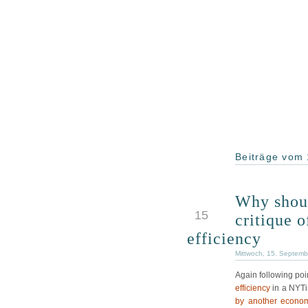
Beiträge vom
Why shoul
SEP
15
critique 
efficiency
Mittwoch, 15. Septemb
Again following po
efficiency
in a NYTim
by another econom