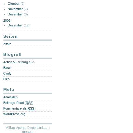
Oktober
(2)
November
(7)
Dezember
(3)
2006
Dezember
(12)
Seiten
Zitate
Blogroll
Action 5 Freiburg e.V.
Basti
Cindy
Eiko
Meta
Anmelden
Beitrags-Feed (
RSS
)
Kommentare als
RSS
WordPress.org
Alltag
Einfach
Aperçu
Dinge
gesagt