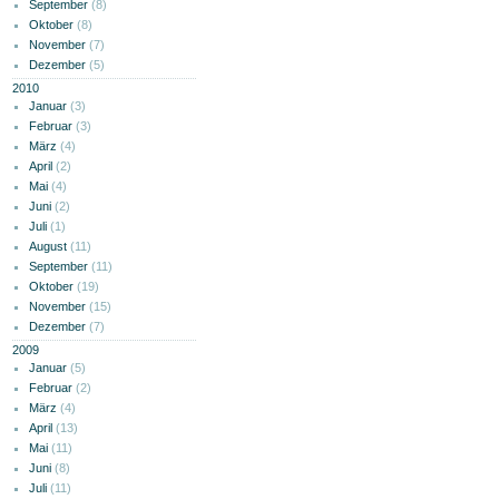
September
(8)
Oktober
(8)
November
(7)
Dezember
(5)
2010
Januar
(3)
Februar
(3)
März
(4)
April
(2)
Mai
(4)
Juni
(2)
Juli
(1)
August
(11)
September
(11)
Oktober
(19)
November
(15)
Dezember
(7)
2009
Januar
(5)
Februar
(2)
März
(4)
April
(13)
Mai
(11)
Juni
(8)
Juli
(11)