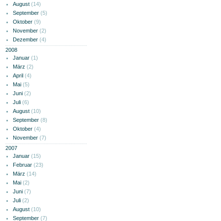
August
(14)
September
(5)
Oktober
(9)
November
(2)
Dezember
(4)
2008
Januar
(1)
März
(2)
April
(4)
Mai
(5)
Juni
(2)
Juli
(6)
August
(10)
September
(8)
Oktober
(4)
November
(7)
2007
Januar
(15)
Februar
(23)
März
(14)
Mai
(2)
Juni
(7)
Juli
(2)
August
(10)
September
(7)