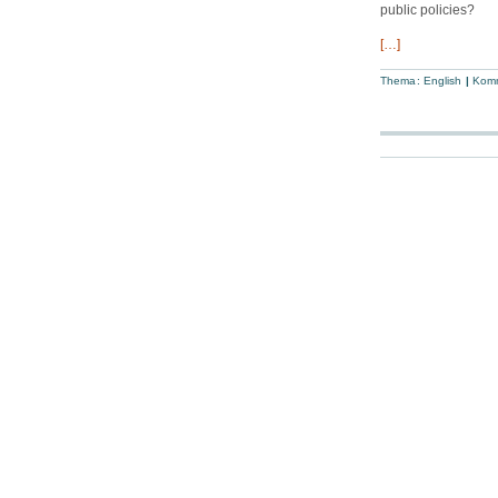
public policies?
[…]
Thema:
English
|
Komm