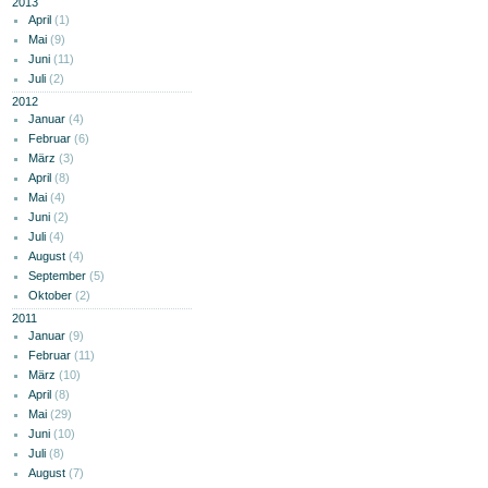
2013
April
(1)
Mai
(9)
Juni
(11)
Juli
(2)
2012
Januar
(4)
Februar
(6)
März
(3)
April
(8)
Mai
(4)
Juni
(2)
Juli
(4)
August
(4)
September
(5)
Oktober
(2)
2011
Januar
(9)
Februar
(11)
März
(10)
April
(8)
Mai
(29)
Juni
(10)
Juli
(8)
August
(7)