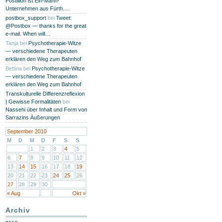
Postillion ist Ein-Mann-
Unternehmen aus Fürth.…
postbox_support
bei
Tweet:
@Postbox — thanks for the great
e-mail. When will…
Tanja
bei
Psychotherapie-Witze
— verschiedene Therapeuten
erklären den Weg zum Bahnhof
Bettina
bei
Psychotherapie-Witze
— verschiedene Therapeuten
erklären den Weg zum Bahnhof
Transkulturelle Differenzreflexion
| Gewisse Formalitäten
bei
Nassehi über Inhalt und Form von
Sarrazins Äußerungen
September 2010
M
D
M
D
F
S
S
1
2
3
4
5
6
7
8
9
10
11
12
13
14
15
16
17
18
19
20
21
22
23
24
25
26
27
28
29
30
« Aug
Okt »
Archiv