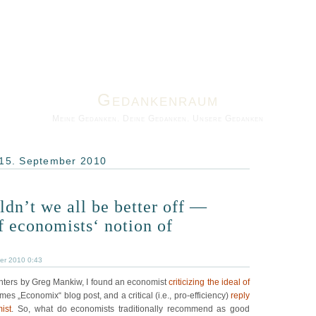
Gedankenraum
Meine Gedanken. Deine Gedanken. Unsere Gedanken
 15. September 2010
dn’t we all be better off —
of economists‘ notion of
er 2010 0:43
inters by Greg Mankiw, I found an economist
criticizing the ideal of
es „Economix“ blog post, and a critical (i.e., pro-efficiency)
reply
ist
. So, what do economists traditionally recommend as good